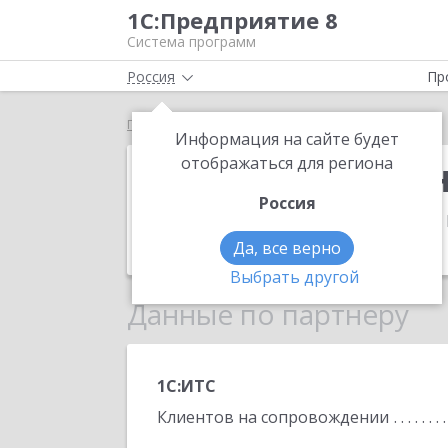
1С:Предприятие 8
Система программ
Россия
Пр
Главная
Академия инноваций бизнеса
Информация на сайте будет
Академия инн
отображаться для региона
Россия
Адрес:
634061, Томская обл, Томск г,
Телефон:
(3822) 25-0365
Да, все верно
Выбрать другой
Данные по партнеру
1С:ИТС
Клиентов на сопровождении