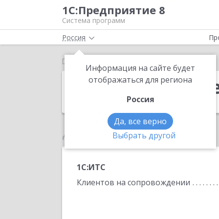
1С:Предприятие 8
Система программ
Россия
Пр
Главная
Чудиков Сергей Витальевич
Информация на сайте будет
Чудиков Серг
отображаться для региона
Россия
Да, все верно
Данные по партнеру
Выбрать другой
1С:ИТС
Клиентов на сопровождении