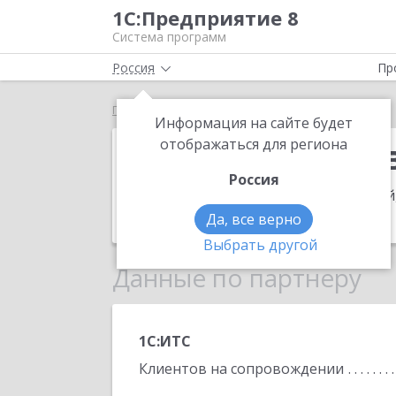
1С:Предприятие 8
Система программ
Россия
Пр
Главная
ИП Багдасаров Павел Асцатурович
Информация на сайте будет
ИП Багдасаро
отображаться для региона
Россия
Адрес:
357528, Ставропольский край,
Телефон:
+7 (928) 911-5810
Да, все верно
Выбрать другой
Данные по партнеру
1С:ИТС
Клиентов на сопровождении