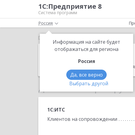
1С:Предприятие 8
Система программ
Россия
Пр
Главная
Современный учет
Информация на сайте будет
Современный 
отображаться для региона
Россия
Адрес:
432031, Ульяновск г, Заречная 
Да, все верно
Выбрать другой
Данные по партнеру
1С:ИТС
Клиентов на сопровождении