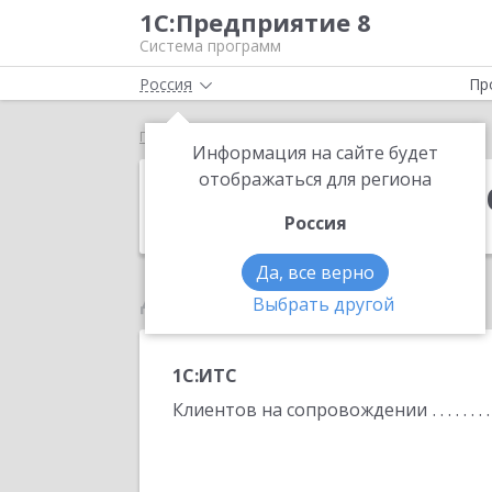
1С:Предприятие 8
Система программ
Россия
Пр
Главная
Мищенко Олеся Викторовна
Информация на сайте будет
Мищенко Олес
отображаться для региона
Россия
Да, все верно
Данные по партнеру
Выбрать другой
1С:ИТС
Клиентов на сопровождении