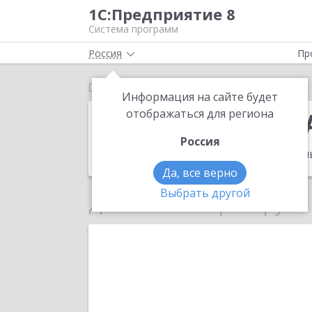
1С:Предприятие 8
Система программ
Россия
Пр
Главная
ГРУППА КОМПАНИЙ "АКС"
Информация на сайте будет
ГРУППА КОМП
отображаться для региона
Россия
Адрес:
614067, Пермский край, Пермь
Да, все верно
Выбрать другой
Данные по партнеру