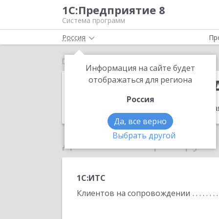
1С:Предприятие 8
Система программ
Россия
Пр
Главная
ИП Девяткин Алексей Геннадьевич
Информация на сайте будет
ИП Девяткин 
отображаться для региона
Россия
Адрес:
117209, Москва г, Перекопская
Да, все верно
Выбрать другой
Данные по партнеру
1С:ИТС
Клиентов на сопровождении