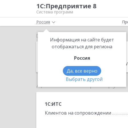
1С:Предприятие 8
Система программ
Россия
Пр
Главная
ИП Матишева Виктория Валентиновна
Информация на сайте будет
ИП Матишева 
отображаться для региона
Россия
Адрес:
Ростов-на-Дону, Новаторов ул
Да, все верно
Выбрать другой
Данные по партнеру
1С:ИТС
Клиентов на сопровождении