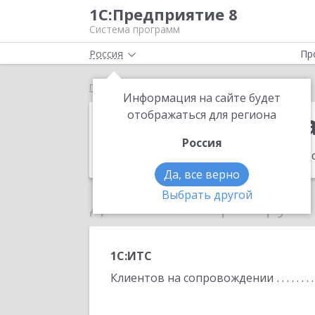
1С:Предприятие 8
Система программ
Россия
Пр
Главная
ИП Ерохин Владимир Данилович
Информация на сайте будет
ИП Ерохин Вл
отображаться для региона
Россия
Адрес:
353200, Краснодарский край, ст
Да, все верно
Выбрать другой
Данные по партнеру
1С:ИТС
Клиентов на сопровождении