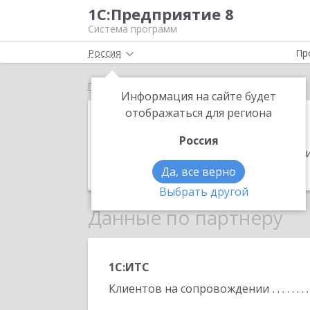
1С:Предприятие 8
Система программ
Россия
Пр
Главная
РЕ-ФИНАНС
Информация на сайте будет
РЕ-ФИНАНС
отображаться для региона
Россия
Адрес:
117452, Москва г, Балаклавский
Телефон:
(495) 981-6115
Да, все верно
Выбрать другой
Данные по партнеру
1С:ИТС
Клиентов на сопровождении