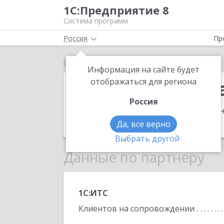
1С:Предприятие 8
Система программ
Россия
Пр
Главная
Интер-техника-Плюс
Информация на сайте будет
Интер-техник
отображаться для региона
Россия
Адрес:
153000, Ивановская обл, Иван
Телефон:
+7 (4932) 35-3070
Да, все верно
Выбрать другой
Данные по партнеру
1С:ИТС
Клиентов на сопровождении