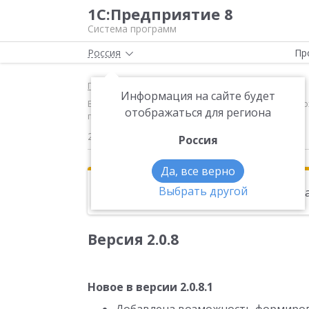
1С:Предприятие 8
Система программ
Россия
Пр
Главная
Новости
Информация на сайте будет
Версия 2.0.8 Новое в версии 2.0.8.1 Добавлена воз
отображаться для региона
период превысил 300 тысяч рублей
23.01.2015
Россия
Да, все верно
Выбрать другой
Эта новость находится в архиве. Чи
Версия 2.0.8
Новое в версии 2.0.8.1