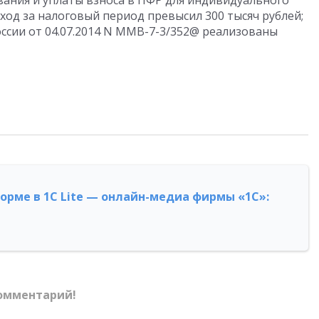
ния и уплаты взноса в ПФР для индивидуального
оход за налоговый период превысил 300 тысяч рублей;
ссии от 04.07.2014 N ММВ-7-3/352@ реализованы
форме в 1С Lite — онлайн-медиа фирмы «1С»:
омментарий!