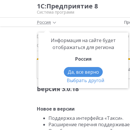
1С:Предприятие 8
Система программ
Россия
Пр
Главная
Новости
Версия 3.0.18 Новое в верси
Информация на сайте будет
04.09.2014
отображаться для региона
Россия
Эта новость находится в архиве. Чи
Да, все верно
Выбрать другой
Версия 3.0.18
Новое в версии
Поддержка интерфейса «Такси».
Расширение перечня поддерживае