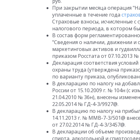
руб.
При закрытии месяца операция "Н
уплаченные в течение года
страхо
Страховые взносы, исчисленные с 
налогового периода, в котором бы
В состав форм регламентированно
"Сведения о наличии, движении и 
маркетинговых активов и гудвилл
приказом Росстата от 07.10.2013 № 
Декларация соответствия услови
охраны труда (утверждена приказо
по варианту приказа, опубликованн
В декларацию по налогу на добав
России от 15.10.2009 г. № 104н (с
21.04.2010 № 36н), внесены измене
22.05.2014 № ГД-4-3/9927@.
В декларацию по налогу на прибы
14.11.2013 г. № ММВ-7-3/501@ вне
от 27.02.2014 № ГД-4-3/3457@.
В декларации об объеме производс
спирта, алкогольной и спиртосод