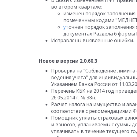
В связи с изменением ПФР правил
во втором квартале:
изменен порядок заполнения 
помеченным кодами "МЕДНЕТ
ут
очнен порядок заполнения 
документах Раздела 6 формы 
Исправлены выявленные ошибки.
Новое в версии 2.0.60.3
Проверка на "Соблюдение лимита о
ведения учета" для индивидуальн
Указанием Банка России от 11.03.201
Перечень КБК на 2014 год приведе
26.05.2014 г. № 38н.
Расчет налога на имущество и ава
соответствие с рекомендациями ФНС
Помощник уплаты страховых взнос
и взносов, уплачиваемы с суммы д
уплачивать в течение текущего го