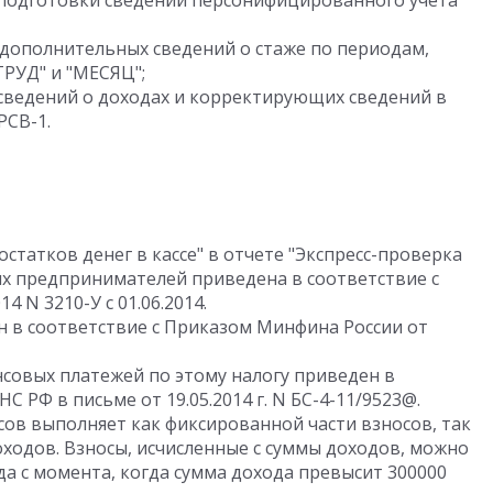
 подготовки сведений персонифицированного учета
дополнительных сведений о стаже по периодам,
РУД" и "МЕСЯЦ";
сведений о доходах и корректирующих сведений в
РСВ-1.
статков денег в кассе" в отчете "Экспресс-проверка
ых предпринимателей приведена в соответствие с
4 N 3210-У с 01.06.2014.
н в соответствие с Приказом Минфина России от
нсовых платежей по этому налогу приведен в
 РФ в письме от 19.05.2014 г. N БС-4-11/9523@.
ов выполняет как фиксированной части взносов, так
оходов. Взносы, исчисленные с суммы доходов, можно
да с момента, когда сумма дохода превысит 300000