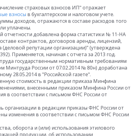
ачисление страховых взносов ИП" отражает
вые взносы
в бухгалтерском и налоговом учете.
суммы доходов, отражаются в составе расходов того
ли уплачены.
й отчетности добавлена форма статистики № 11-НА
составе контрактов, договоров аренды, лицензий,
а (деловой репутации организации)" (утверждена
392). Применяется, начиная с отчета за 2013 год.
й труда государственным нормативным требованиям
м Минтруда России от 07.02.2014 № 80н) доработана
ому 28.05.2014 в "Российской газете".
ленную стоимость в редакции приказа Минфина
 изменениями, внесенными приказом Минфина России от
ния в соответствии с письмом ФНС России от
ль организации в редакции приказы ФНС России от
сены изменения в соответствии с письмом ФНС России
тва, оборота и (или) использования этилового
ержащей продукции, об использовании