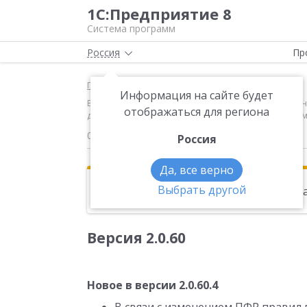
1С:Предприятие 8
Система программ
Россия
Пр
Главная
Новости
Информация на сайте будет
Версия 2.0.60 Новое в версии 2.0.60.4 В связи с и
отображаться для региона
дополнительных сведений о стаже по периодам, по
04.07.2014
Россия
Да, все верно
Выбрать другой
Эта новость находится в архиве. Чи
Версия 2.0.60
Новое в версии 2.0.60.4