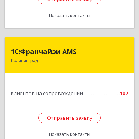
Показать контакты
Назад
1С:Франчайзи AMS
1С:Франчайзи AMS
Калининград
238325, Калининградская обл, Гурьевский р-н,
Луговое п, Центральная ул, дом № 17
Подробнее
Клиентов на сопровождении
107
Отправить заявку
Отправить заявку
Показать контакты
Назад