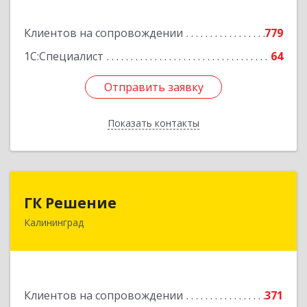
Подробнее
Клиентов на сопровождении
779
1С:Специалист
64
Отправить заявку
Отправить заявку
Показать контакты
Назад
ГК Решение
ГК Решение
Калининград
236038, Калининградская обл, Калининград г,
Липовая аллея ул, дом № 2
Подробнее
Клиентов на сопровождении
371