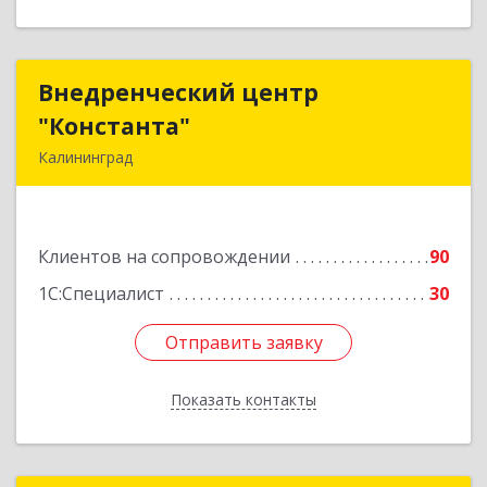
Внедренческий центр
Внедренческий центр
"Константа"
"Константа"
Калининград
236006, Калининградская обл, Калининград г,
К.Маркса ул, дом № 18, оф.701
Клиентов на сопровождении
90
Подробнее
1С:Специалист
30
Отправить заявку
Отправить заявку
Показать контакты
Назад