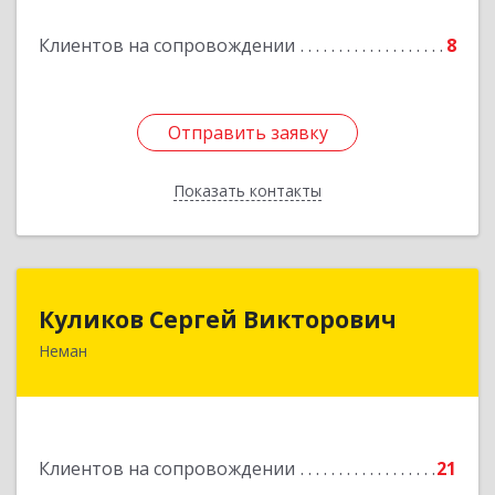
Подробнее
Клиентов на сопровождении
8
Отправить заявку
Отправить заявку
Показать контакты
Назад
Куликов Сергей Викторович
Куликов Сергей Викторович
Неман
238710, Калининградская обл, Неман г,
Красноармейская ул, дом № 8, кв.60
Подробнее
Клиентов на сопровождении
21