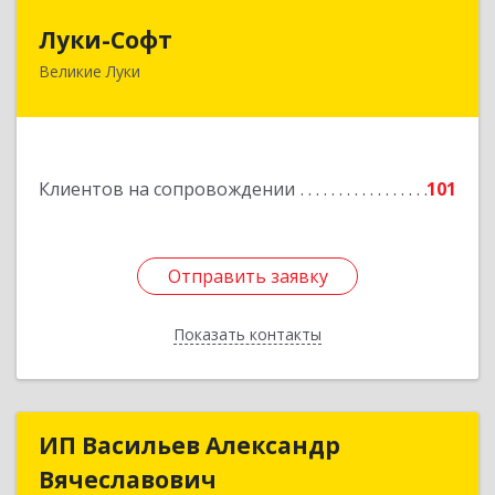
Луки-Софт
Луки-Софт
Великие Луки
182113, Псковская обл, Великие Луки г,
Октябрьский пр-кт, дом № 56А, оф.2
Подробнее
Клиентов на сопровождении
101
Отправить заявку
Отправить заявку
Показать контакты
Назад
ИП Васильев Александр
ИП Васильев Александр
Вячеславович
Вячеславович