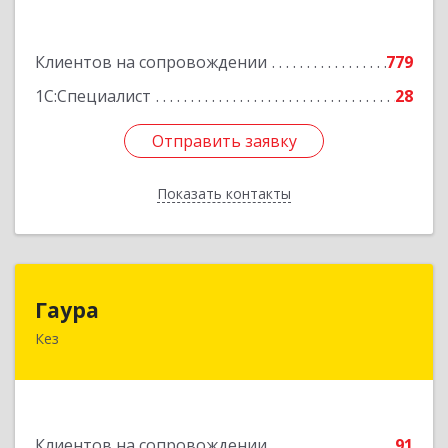
Подробнее
Клиентов на сопровождении
779
1С:Специалист
28
Отправить заявку
Отправить заявку
Показать контакты
Назад
Гаура
Гаура
Кез
427580, Удмуртская Респ, Кезский р-н, Кез п,
Кооперативная ул, дом № 12
Подробнее
Клиентов на сопровождении
91