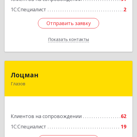
1С:Специалист
2
Отправить заявку
Отправить заявку
Показать контакты
Назад
Лоцман
Лоцман
Глазов
427620, Удмуртская Респ, Глазов г, Сибирская
ул, дом № 20
Подробнее
Клиентов на сопровождении
62
1С:Специалист
19