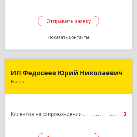
Отправить заявку
Отправить заявку
Показать контакты
Назад
ИП Федосеев Юрий Николаевич
ИП Федосеев Юрий Николаевич
Нытва
617000, Пермский край, Нытвенский р-н,
Нытва г, Ленина пр-кт, дом № 36 8
Подробнее
Клиентов на сопровождении
3