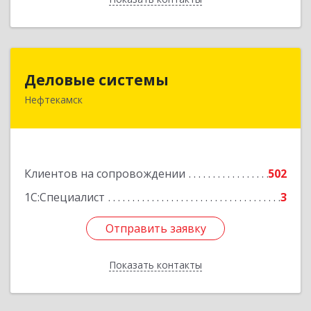
Деловые системы
Деловые системы
Нефтекамск
452689, Башкортостан Респ, Нефтекамск г,
Ленина ул, дом № 47В, пом.3
Подробнее
Клиентов на сопровождении
502
1С:Специалист
3
Отправить заявку
Отправить заявку
Показать контакты
Назад