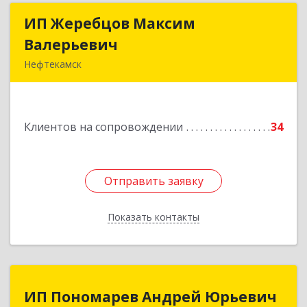
ИП Жеребцов Максим
ИП Жеребцов Максим
Валерьевич
Валерьевич
Нефтекамск
452680, Башкортостан Респ, Нефтекамск г,
Зодчих ул, строение № 20 "В"
Клиентов на сопровождении
34
Подробнее
Отправить заявку
Отправить заявку
Показать контакты
Назад
ИП Пономарев Андрей Юрьевич
ИП Пономарев Андрей Юрьевич