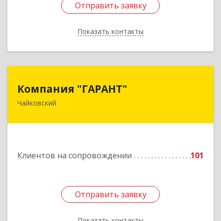
Отправить заявку
Отправить заявку
Показать контакты
Назад
Компания "ГАРАНТ"
Компания "ГАРАНТ"
Чайковский
617760, Пермский край, Чайковский г, Карла
Маркса ул, дом № 31, оф.3
Подробнее
Клиентов на сопровождении
101
Отправить заявку
Отправить заявку
Показать контакты
Назад