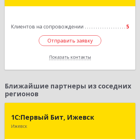
Подробнее
Клиентов на сопровождении
5
Отправить заявку
Отправить заявку
Показать контакты
Назад
Ближайшие партнеры из соседних
регионов
1С:Первый Бит, Ижевск
1С:Первый Бит, Ижевск
Ижевск
426008, Удмуртская Респ, Ижевск г,
Коммунаров ул, дом № 234