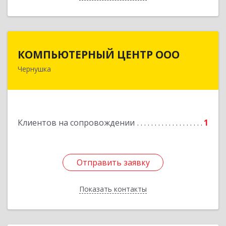
КОМПЬЮТЕРНЫЙ ЦЕНТР ООО
КОМПЬЮТЕРНЫЙ ЦЕНТР ООО
Чернушка
617830, Пермский край г. Чернушка, ул.
Коммунистическая, д. 9
Подробнее
Клиентов на сопровождении
1
Отправить заявку
Отправить заявку
Показать контакты
Назад