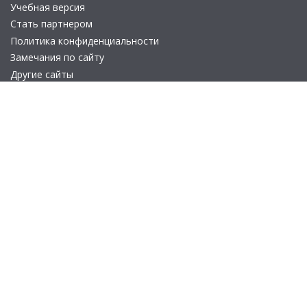
Учебная версия
Стать партнером
Политика конфиденциальности
Замечания по сайту
Другие сайты
Телефон:
+7 (495) 737-92-57
Email:
site_v8@1c.ru
Отдел продаж:
г. Москва
,
улица Селезнёвская, дом 21
© 2026 АО «Группа 1С» (правопреемник «1С»). Все права на сайт
защищены
© 2011- 2026 ООО «1С-Софт» (
о компании
).
Исключительное право на технологическую платформу
«1С:Предприятие 8» и типовые конфигурации программных
продуктов системы «1С:Предприятие 8», представленные на