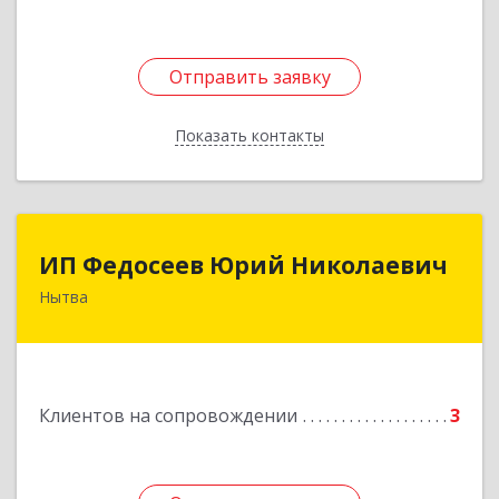
Отправить заявку
Отправить заявку
Показать контакты
Назад
ИП Федосеев Юрий Николаевич
ИП Федосеев Юрий Николаевич
Нытва
617000, Пермский край, Нытвенский р-н,
Нытва г, Ленина пр-кт, дом № 36 8
Подробнее
Клиентов на сопровождении
3