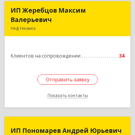
ИП Жеребцов Максим
ИП Жеребцов Максим
Валерьевич
Валерьевич
Нефтекамск
452680, Башкортостан Респ, Нефтекамск г,
Зодчих ул, строение № 20 "В"
Клиентов на сопровождении
34
Подробнее
Отправить заявку
Отправить заявку
Показать контакты
Назад
ИП Пономарев Андрей Юрьевич
ИП Пономарев Андрей Юрьевич