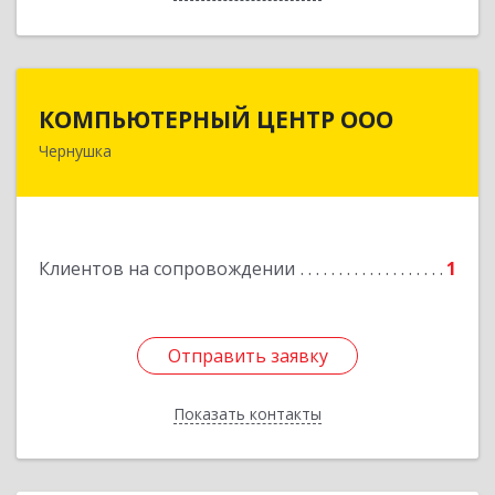
КОМПЬЮТЕРНЫЙ ЦЕНТР ООО
КОМПЬЮТЕРНЫЙ ЦЕНТР ООО
Чернушка
617830, Пермский край г. Чернушка, ул.
Коммунистическая, д. 9
Подробнее
Клиентов на сопровождении
1
Отправить заявку
Отправить заявку
Показать контакты
Назад