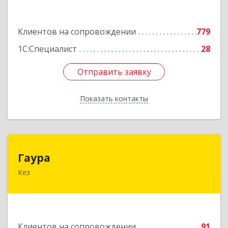
Подробнее
Клиентов на сопровождении
779
1С:Специалист
28
Отправить заявку
Отправить заявку
Показать контакты
Назад
Гаура
Гаура
Кез
427580, Удмуртская Респ, Кезский р-н, Кез п,
Кооперативная ул, дом № 12
Подробнее
Клиентов на сопровождении
91