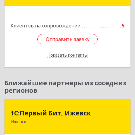
Подробнее
Клиентов на сопровождении
5
Отправить заявку
Отправить заявку
Показать контакты
Назад
Ближайшие партнеры из соседних
регионов
1С:Первый Бит, Ижевск
1С:Первый Бит, Ижевск
Ижевск
426008, Удмуртская Респ, Ижевск г,
Коммунаров ул, дом № 234