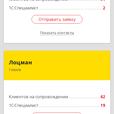
1С:Специалист
2
Отправить заявку
Отправить заявку
Показать контакты
Назад
Лоцман
Лоцман
Глазов
427620, Удмуртская Респ, Глазов г, Сибирская
ул, дом № 20
Подробнее
Клиентов на сопровождении
62
1С:Специалист
19