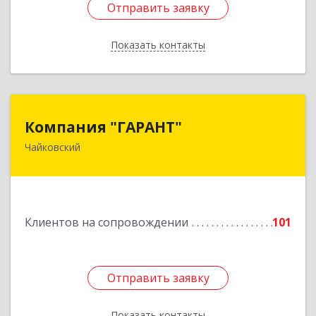
Отправить заявку
Отправить заявку
Показать контакты
Назад
Компания "ГАРАНТ"
Компания "ГАРАНТ"
Чайковский
617760, Пермский край, Чайковский г, Карла
Маркса ул, дом № 31, оф.3
Подробнее
Клиентов на сопровождении
101
Отправить заявку
Отправить заявку
Показать контакты
Назад