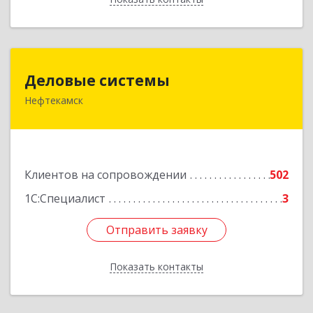
Деловые системы
Деловые системы
Нефтекамск
452689, Башкортостан Респ, Нефтекамск г,
Ленина ул, дом № 47В, пом.3
Подробнее
Клиентов на сопровождении
502
1С:Специалист
3
Отправить заявку
Отправить заявку
Показать контакты
Назад