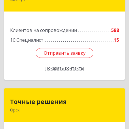
453852, Башкортостан Респ, Мелеузовский р-н,
Мелеуз г, 32-й мкр, дом № 36
Подробнее
Клиентов на сопровождении
588
1С:Специалист
15
Отправить заявку
Отправить заявку
Показать контакты
Назад
Точные решения
Точные решения
Орск
462403, Оренбургская обл, Орск г,
Краматорская ул, дом № 2Б, пом.3, этаж 1, офис
2