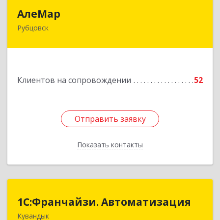
АлеМар
АлеМар
Рубцовск
658210, Алтайский край, Рубцовск г,
Комсомольская ул, дом № 80
Подробнее
Клиентов на сопровождении
52
Отправить заявку
Отправить заявку
Показать контакты
Назад
1С:Франчайзи. Автоматизация
1С:Франчайзи. Автоматизация
Кувандык
462220, Оренбургская обл, Кувандыкский р-н,