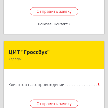
Отправить заявку
Отправить заявку
Показать контакты
Назад
ЦИТ "Гроссбух"
ЦИТ "Гроссбух"
Карасук
632861, Новосибирская обл, Карасукский р-н,
Карасук г, Сорокина ул, дом № 9, оф.3
Подробнее
Клиентов на сопровождении
5
Отправить заявку
Отправить заявку