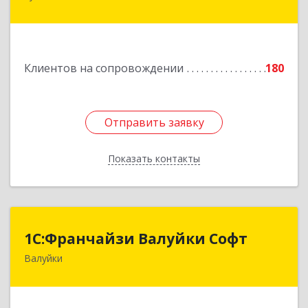
Губкин г, Мира ул, дом № 20, оф.506
Подробнее
Клиентов на сопровождении
180
Отправить заявку
Отправить заявку
Показать контакты
Назад
1С:Франчайзи Валуйки Софт
1С:Франчайзи Валуйки Софт
Валуйки
309996, Белгородская обл, Валуйки г, Горького,
дом № 21, кв.21