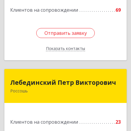
Подробнее
Клиентов на сопровождении
69
Отправить заявку
Отправить заявку
Показать контакты
Назад
Лебединский Петр Викторович
Лебединский Петр Викторович
Россошь
396650, Воронежская обл., г. Россошь, пер.
Крамского 11
Подробнее
Клиентов на сопровождении
23