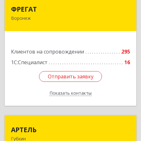
ФРЕГАТ
ФРЕГАТ
Воронеж
394006, Воронежская обл, Воронеж г,
Бахметьева ул, дом № 2Б, пом.I, офис 220
Подробнее
Клиентов на сопровождении
295
1С:Специалист
16
Отправить заявку
Отправить заявку
Показать контакты
Назад
АРТЕЛЬ
АРТЕЛЬ
Губкин
309181, Белгородская обл, Губкинский р-н,