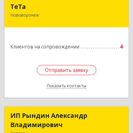
ТеТа
ТеТа
Нововоронеж
396 073, Нововоронеж г, а/я, дом № 30
Подробнее
Клиентов на сопровождении
4
Отправить заявку
Отправить заявку
Показать контакты
Назад
ИП Рындин Александр
ИП Рындин Александр
Владимирович
Владимирович