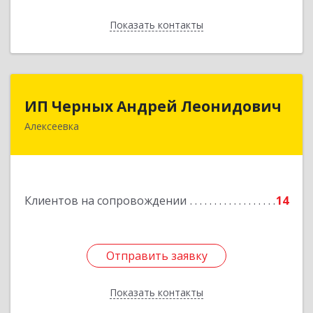
Показать контакты
Назад
ИП Черных Андрей Леонидович
ИП Черных Андрей Леонидович
Алексеевка
309850, Белгородская обл, Алексеевский р-н,
Алексеевка г, Совхозная ул, дом № 23, кв.2
Подробнее
Клиентов на сопровождении
14
Отправить заявку
Отправить заявку
Показать контакты
Назад