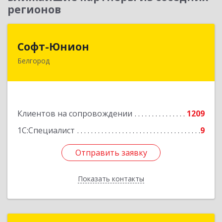
регионов
Софт-Юнион
Софт-Юнион
Белгород
308014, Белгородская обл, Белгород г, Садовая
ул, дом № 3а, оф.4/1
Подробнее
Клиентов на сопровождении
1209
1С:Специалист
9
Отправить заявку
Отправить заявку
Показать контакты
Назад