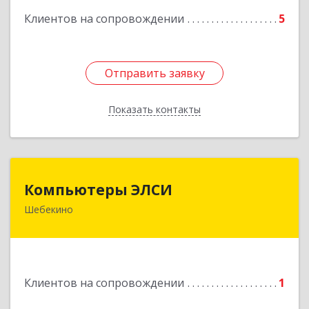
Клиентов на сопровождении
5
Отправить заявку
Отправить заявку
Показать контакты
Назад
Компьютеры ЭЛСИ
Компьютеры ЭЛСИ
Шебекино
309290, Белгородская обл, Шебекино,
ул.Ленина , д.12
Подробнее
Клиентов на сопровождении
1