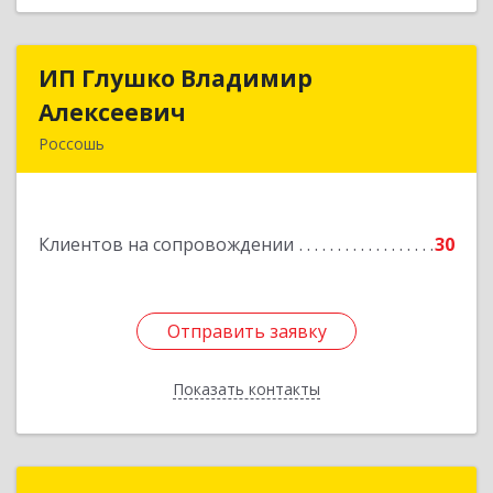
ИП Глушко Владимир
ИП Глушко Владимир
Алексеевич
Алексеевич
Россошь
396650, Воронежская обл, Россошанский р-н,
Россошь г,ул Октябрьская 76 Г
Клиентов на сопровождении
30
Подробнее
Отправить заявку
Отправить заявку
Показать контакты
Назад