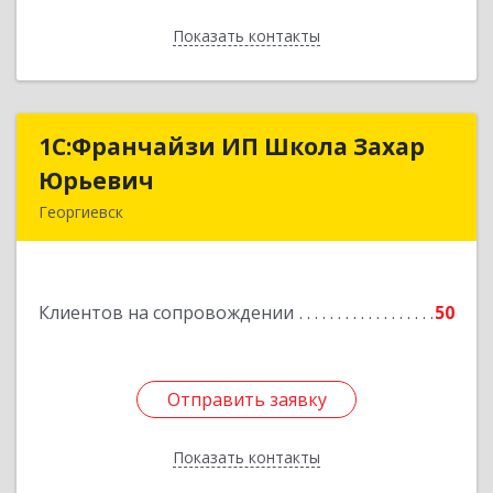
Показать контакты
Назад
1С:Франчайзи ИП Школа Захар
1С:Франчайзи ИП Школа Захар
Юрьевич
Юрьевич
Георгиевск
357840, Ставропольский край, Георгиевский р-
н, Александрийская ст-ца, Курдюмовский пер,
дом № 10
Клиентов на сопровождении
50
Подробнее
Отправить заявку
Отправить заявку
Показать контакты
Назад