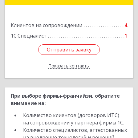
Минераловодский, Минеральные Воды г, 22
Партсъезда пр-кт, домовладение № 9, корпус 1
Подробнее
Клиентов на сопровождении
4
1С:Специалист
1
Отправить заявку
Отправить заявку
Показать контакты
Назад
При выборе фирмы-франчайзи, обратите
внимание на:
Количество клиентов (договоров ИТС)
на сопровождении у партнера фирмы 1С.
Количество специалистов, аттестованных
на внедрение технологий и решений