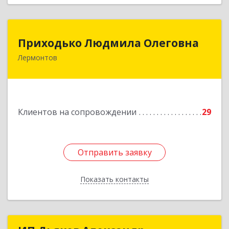
Приходько Людмила Олеговна
Приходько Людмила Олеговна
Лермонтов
357341, Лермонтов г, П.Лумумбы ул, дом №
43/2, кв.44
Подробнее
Клиентов на сопровождении
29
Отправить заявку
Отправить заявку
Показать контакты
Назад