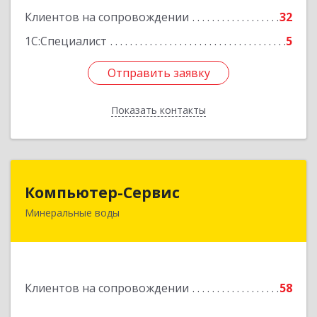
Клиентов на сопровождении
32
1С:Специалист
5
Отправить заявку
Отправить заявку
Показать контакты
Назад
Компьютер-Сервис
Компьютер-Сервис
Минеральные воды
357202, Ставропольский край, Минеральные
Воды г, Гагарина ул, дом № 48
Подробнее
Клиентов на сопровождении
58