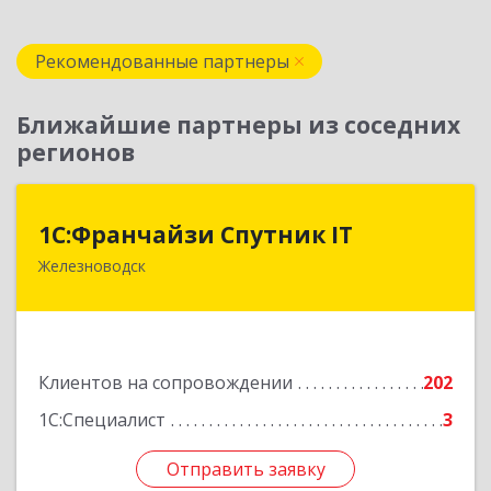
Рекомендованные партнеры
Ближайшие партнеры из соседних
регионов
1С:Франчайзи Спутник IT
1С:Франчайзи Спутник IT
Железноводск
357430, Ставропольский край, город-курорт
Железноводск, Иноземцево п, Свободы ул, дом
№ 136
Подробнее
Клиентов на сопровождении
202
1С:Специалист
3
Отправить заявку
Отправить заявку