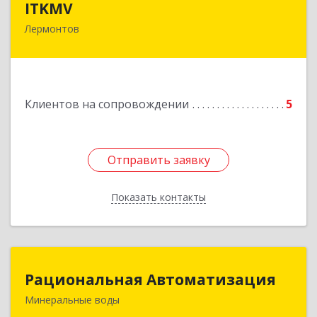
ITKMV
Лермонтов
Подробнее
Клиентов на сопровождении
5
Отправить заявку
Отправить заявку
Показать контакты
Назад
Рациональная Автоматизация
Рациональная Автоматизация
Минеральные воды
357209, Ставропольский край, м.о.