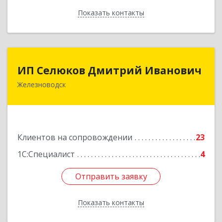
Показать контакты
Назад
ИП Селюков Дмитрий Иванович
ИП Селюков Дмитрий Иванович
Железноводск
357400, Ставропольский край, Железноводск г,
Энгельса ул, дом № 17, кв.17
Подробнее
Клиентов на сопровождении
23
1С:Специалист
4
Отправить заявку
Отправить заявку
Показать контакты
Назад