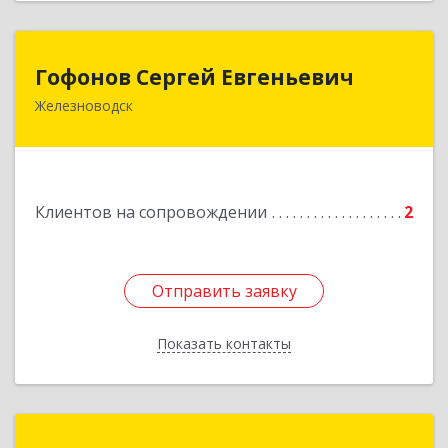
Гофонов Сергей Евгеньевич
Гофонов Сергей Евгеньевич
Железноводск
Подробнее
Клиентов на сопровождении
2
Отправить заявку
Отправить заявку
Показать контакты
Назад
ITKMV