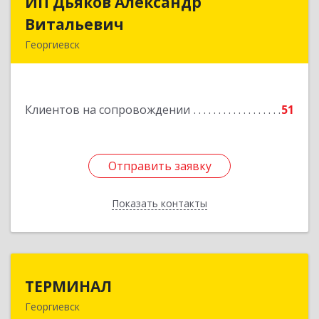
ИП Дьяков Александр
ИП Дьяков Александр
Витальевич
Витальевич
Георгиевск
Подробнее
Клиентов на сопровождении
51
Отправить заявку
Отправить заявку
Показать контакты
Назад
ТЕРМИНАЛ
ТЕРМИНАЛ
Георгиевск
357820, Ставропольский край, Георгиевск г,