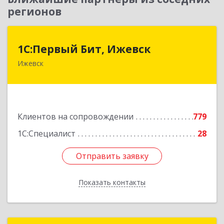
регионов
1С:Первый Бит, Ижевск
1С:Первый Бит, Ижевск
Ижевск
426008, Удмуртская Респ, Ижевск г,
Коммунаров ул, дом № 234
Подробнее
Клиентов на сопровождении
779
1С:Специалист
28
Отправить заявку
Отправить заявку
Показать контакты
Назад