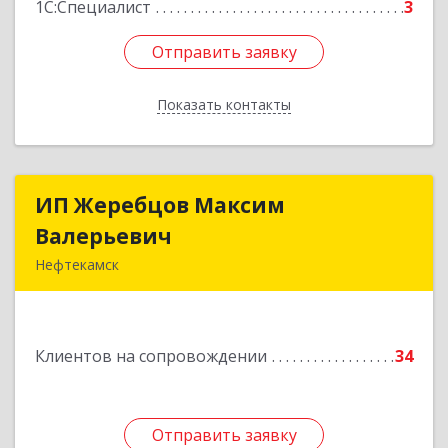
1С:Специалист
3
Отправить заявку
Отправить заявку
Показать контакты
Назад
ИП Жеребцов Максим
ИП Жеребцов Максим
Валерьевич
Валерьевич
Нефтекамск
452680, Башкортостан Респ, Нефтекамск г,
Зодчих ул, строение № 20 "В"
Клиентов на сопровождении
34
Подробнее
Отправить заявку
Отправить заявку