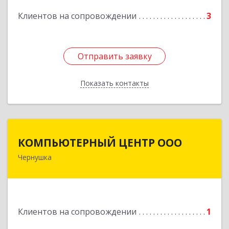
Подробнее
Клиентов на сопровождении
3
Отправить заявку
Отправить заявку
Показать контакты
Назад
КОМПЬЮТЕРНЫЙ ЦЕНТР ООО
КОМПЬЮТЕРНЫЙ ЦЕНТР ООО
Чернушка
617830, Пермский край г. Чернушка, ул.
Коммунистическая, д. 9
Подробнее
Клиентов на сопровождении
1