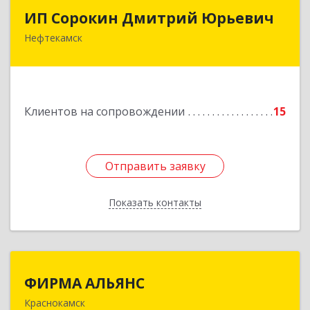
ИП Сорокин Дмитрий Юрьевич
ИП Сорокин Дмитрий Юрьевич
Нефтекамск
452684, Башкортостан Респ, Нефтекамск г,
Дорожная ул, дом № 23, кв.60
Подробнее
Клиентов на сопровождении
15
Отправить заявку
Отправить заявку
Показать контакты
Назад
ФИРМА АЛЬЯНС
ФИРМА АЛЬЯНС
Краснокамск