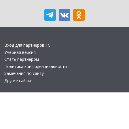
Вход для партнеров 1С
Учебная версия
Стать партнером
Политика конфиденциальности
Замечания по сайту
Другие сайты
Телефон:
+7 (495) 737-92-57
Email:
site_v8@1c.ru
Отдел продаж:
г. Москва
,
улица Селезнёвская, дом 21