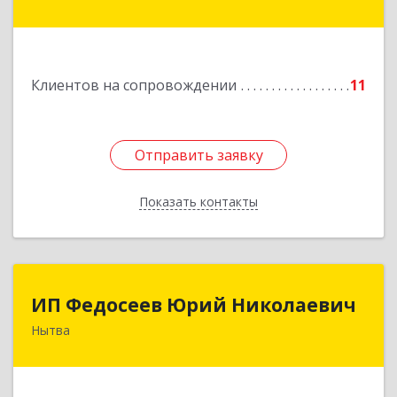
Подробнее
Клиентов на сопровождении
11
Отправить заявку
Отправить заявку
Показать контакты
Назад
ИП Федосеев Юрий Николаевич
ИП Федосеев Юрий Николаевич
Нытва
617000, Пермский край, Нытвенский р-н,
Нытва г, Ленина пр-кт, дом № 36 8