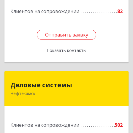
Подробнее
Клиентов на сопровождении
82
Отправить заявку
Отправить заявку
Показать контакты
Назад
Деловые системы
Деловые системы
Нефтекамск
452689, Башкортостан Респ, Нефтекамск г,
Ленина ул, дом № 47В, пом.3
Подробнее
Клиентов на сопровождении
502