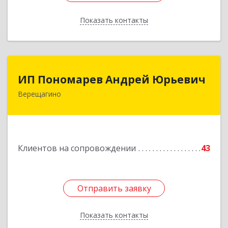
Показать контакты
Назад
ИП Пономарев Андрей Юрьевич
ИП Пономарев Андрей Юрьевич
Верещагино
617120, Пермский край, Верещагинский р-н,
Верещагино г, Октябрьская ул, дом № 68, оф.1
Подробнее
Клиентов на сопровождении
43
Отправить заявку
Отправить заявку
Показать контакты
Назад