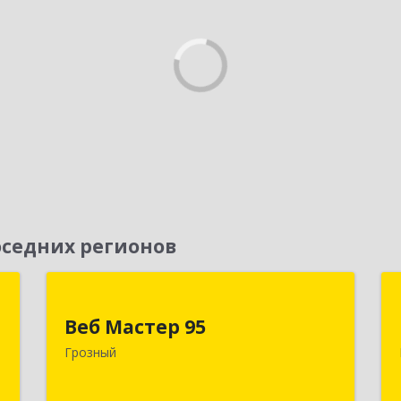
седних регионов
Д
Веб Мастер 95
Веб Мастер 95
,
364050, Чеченская Респ, Грозный г,
Грозный
А
Им Гайрбекова Муслима
Гайрбековича ул, дом № 72