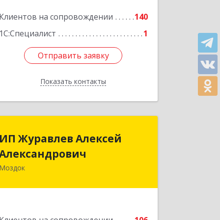
Клиентов на сопровождении
140
1С:Специалист
1
Отправить заявку
Отправить заявку
Показать контакты
Назад
ИП Журавлев Алексей
ИП Журавлев Алексей
Александрович
Александрович
Моздок
363750, Северная Осетия - Алания
Респ, Моздок г, Кирова ул, дом № 41
Подробнее