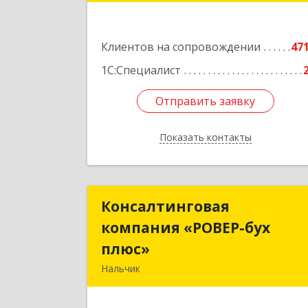
Подробне
Клиентов на сопровождении
47
1С:Специалист
Отправить заявку
Отправить заявку
Показать контакты
Назад
Консалтинговая
Консалтингова
компания «РОВЕР-бух
компания «РОВЕР-бу
плюс»
плюс
Нальчик
360004, Кабардино-Балкарская Респ
Нальчик г, Кирова ул, дом № 23