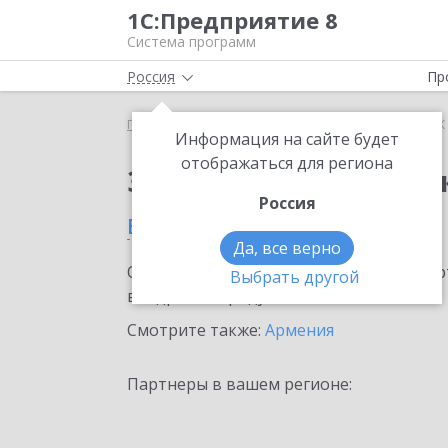
1С:Предприятие 8
Система программ
Россия
Пр
Главная
Сервисы ИТС
1СПАРК Риски
1СПАРК 
Информация на сайте будет
отображаться для региона
Заказать 1СПАРК Рис
Россия
в Гюмри
Да, все верно
Ознакомьтесь с информационными карт
Выбрать другой
внедрение продукта.
Смотрите также:
Армения
Партнеры в вашем регионе: