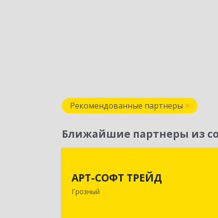
Рекомендованные партнеры
Ближайшие партнеры из со
АРТ-СОФТ ТРЕЙ
АРТ-СОФТ ТРЕЙД
364013, Чеченская Респ, Грозный г
Грозный
Полярников ул, дом № 36