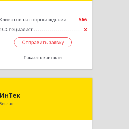
Подробнее
Клиентов на сопровождении
566
1С:Специалист
8
Отправить заявку
Отправить заявку
Показать контакты
Назад
ИнТек
ИнТек
363000, Северная Осетия - Алания
Беслан
Респ, Правобережный, Беслан г,
Комсомольская ул, дом № 69
Подробнее