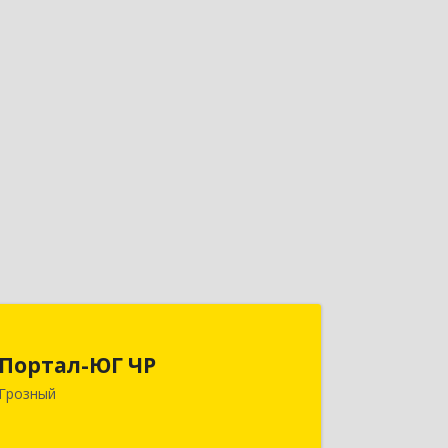
Портал-ЮГ ЧР
Портал-ЮГ ЧР
364906, Чеченская Респ, Грозный г,
Грозный
Путина пр-кт, дом № 30