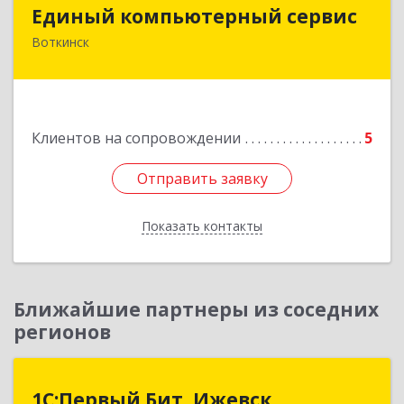
Единый компьютерный сервис
Единый компьютерный сервис
Воткинск
Подробнее
Клиентов на сопровождении
5
Отправить заявку
Отправить заявку
Показать контакты
Назад
Ближайшие партнеры из соседних
регионов
1С:Первый Бит, Ижевск
1С:Первый Бит, Ижевск