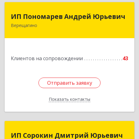
ИП Пономарев Андрей Юрьевич
ИП Пономарев Андрей Юрьевич
Верещагино
617120, Пермский край, Верещагинский р-н,
Верещагино г, Октябрьская ул, дом № 68, оф.1
Подробнее
Клиентов на сопровождении
43
Отправить заявку
Отправить заявку
Показать контакты
Назад
ИП Сорокин Дмитрий Юрьевич
ИП Сорокин Дмитрий Юрьевич