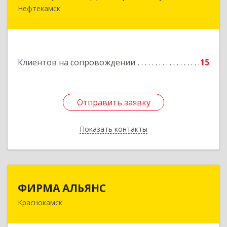
Нефтекамск
452684, Башкортостан Респ, Нефтекамск г,
Дорожная ул, дом № 23, кв.60
Подробнее
Клиентов на сопровождении
15
Отправить заявку
Отправить заявку
Показать контакты
Назад
ФИРМА АЛЬЯНС
ФИРМА АЛЬЯНС
Краснокамск
Подробнее