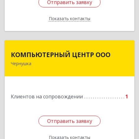
Отправить заявку
Отправить заявку
Показать контакты
Назад
КОМПЬЮТЕРНЫЙ ЦЕНТР ООО
КОМПЬЮТЕРНЫЙ ЦЕНТР ООО
Чернушка
617830, Пермский край г. Чернушка, ул.
Коммунистическая, д. 9
Подробнее
Клиентов на сопровождении
1
Отправить заявку
Отправить заявку
Показать контакты
Назад