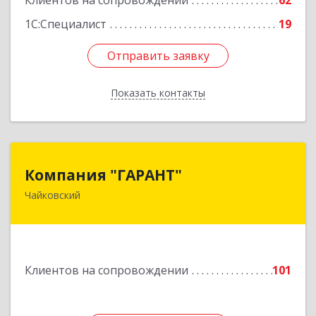
Клиентов на сопровождении
62
1С:Специалист
19
Отправить заявку
Отправить заявку
Показать контакты
Назад
Компания "ГАРАНТ"
Компания "ГАРАНТ"
Чайковский
617760, Пермский край, Чайковский г, Карла
Маркса ул, дом № 31, оф.3
Подробнее
Клиентов на сопровождении
101