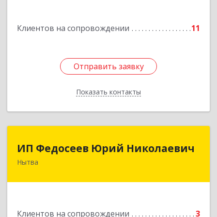
Клиентов на сопровождении
11
Отправить заявку
Отправить заявку
Показать контакты
Назад
ИП Федосеев Юрий Николаевич
ИП Федосеев Юрий Николаевич
Нытва
617000, Пермский край, Нытвенский р-н,
Нытва г, Ленина пр-кт, дом № 36 8
Подробнее
Клиентов на сопровождении
3