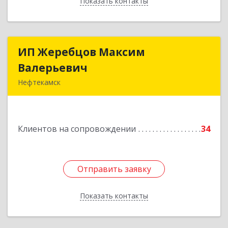
Показать контакты
Назад
ИП Жеребцов Максим
ИП Жеребцов Максим
Валерьевич
Валерьевич
Нефтекамск
452680, Башкортостан Респ, Нефтекамск г,
Зодчих ул, строение № 20 "В"
Клиентов на сопровождении
34
Подробнее
Отправить заявку
Отправить заявку
Показать контакты
Назад