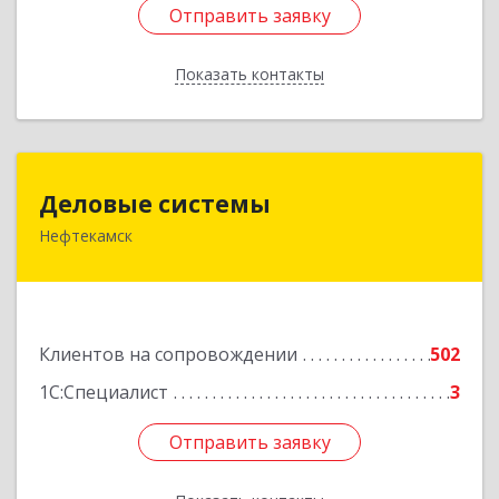
Отправить заявку
Отправить заявку
Показать контакты
Назад
Деловые системы
Деловые системы
Нефтекамск
452689, Башкортостан Респ, Нефтекамск г,
Ленина ул, дом № 47В, пом.3
Подробнее
Клиентов на сопровождении
502
1С:Специалист
3
Отправить заявку
Отправить заявку