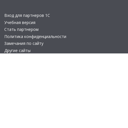
Вход для партнеров 1С
Учебная версия
Стать партнером
Политика конфиденциальности
Замечания по сайту
Другие сайты
Телефон:
+7 (495) 737-92-57
Email:
site_v8@1c.ru
Отдел продаж:
г. Москва
,
улица Селезнёвская, дом 21
© 2026 АО «Группа 1С» (правопреемник «1С»). Все права на сайт
защищены