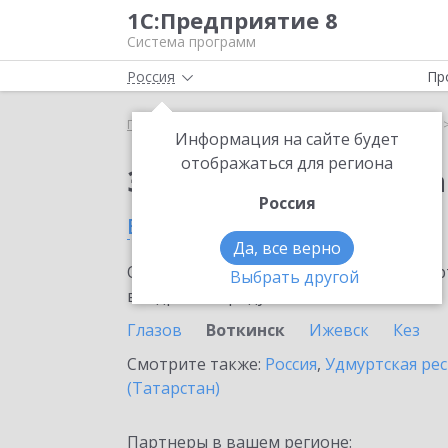
1С:Предприятие 8
Система программ
Россия
Пр
Главная
Сервисы ИТС
1С:Статус самозанятого
Информация на сайте будет
отображаться для региона
Заказать 1С:Статус с
Россия
в Воткинске
Да, все верно
Ознакомьтесь с информационными карт
Выбрать другой
внедрение продукта.
Глазов
Воткинск
Ижевск
Кез
Смотрите также:
Россия
,
Удмуртская ре
(Татарстан)
Партнеры в вашем регионе: