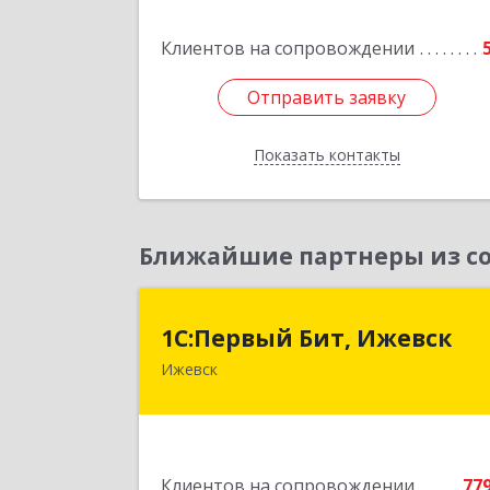
Клиентов на сопровождении
Отправить заявку
Отправить заявку
Показать контакты
Назад
Ближайшие партнеры из со
1С:Первый Бит, Ижевс
1С:Первый Бит, Ижевск
Ижевск
426008, Удмуртская Респ, Ижевск г
Коммунаров ул, дом № 23
Подробне
Клиентов на сопровождении
77