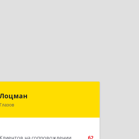
Лоцман
Лоцман
Глазов
427620, Удмуртская Респ, Глазов г,
Сибирская ул, дом № 20
Подробнее
Клиентов на сопровождении
62