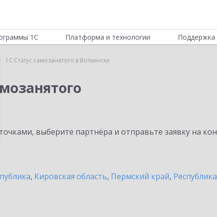
ограммы 1С
Платформа и технологии
Поддержка 
1С:Статус самозанятого в Воткинске
амозанятого
очками, выберите партнёра и отправьте заявку на ко
спублика
,
Кировская область
,
Пермский край
,
Республик