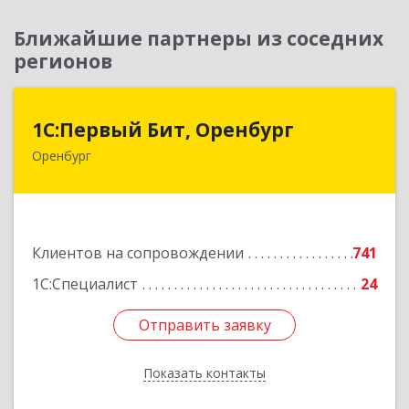
Ближайшие партнеры из соседних
регионов
1С:Первый Бит, Оренбург
1С:Первый Бит, Оренбург
Оренбург
460044, Оренбургская обл, Оренбург, Березка
ул, дом № 2/5, пом.4
Подробнее
Клиентов на сопровождении
741
1С:Специалист
24
Отправить заявку
Отправить заявку
Показать контакты
Назад