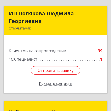
ИП Полякова Людмила
ИП Полякова Людмила
Георгиевна
Георгиевна
Стерлитамак
453120, Башкортостан Респ, Стерлитамак г,
Имая Насыри ул, дом № 1, кв.74
Клиентов на сопровождении
39
Подробнее
1С:Специалист
1
Отправить заявку
Отправить заявку
Показать контакты
Назад
Хайруллины и К