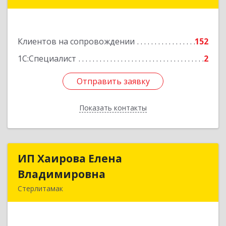
453265, Башкортостан Респ, Салават г,
Бекетова ул, дом № 10, кв.87
Клиентов на сопровождении
152
Подробнее
1С:Специалист
2
Отправить заявку
Отправить заявку
Показать контакты
Назад
ИП Хаирова Елена
ИП Хаирова Елена
Владимировна
Владимировна
Стерлитамак
Подробнее