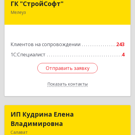
ГК "СтройСофт"
Мелеуз
453852, Башкортостан Респ, Мелеуз г, Ленина
ул, дом № 160а, кв.4
Подробнее
Клиентов на сопровождении
243
1С:Специалист
4
Отправить заявку
Отправить заявку
Показать контакты
Назад
ИП Кудрина Елена
ИП Кудрина Елена
Владимировна
Владимировна
Салават