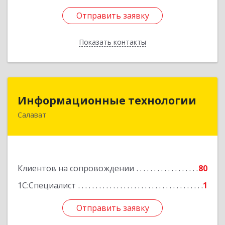
Отправить заявку
Отправить заявку
Показать контакты
Назад
Информационные технологии
Информационные технологии
Салават
453259, Башкортостан Респ, Салават г,
Северная ул, дом № 15, оф.108
Подробнее
Клиентов на сопровождении
80
1С:Специалист
1
Отправить заявку
Отправить заявку