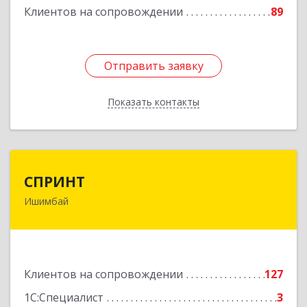
Клиентов на сопровождении
89
Отправить заявку
Отправить заявку
Показать контакты
Назад
СПРИНТ
СПРИНТ
Ишимбай
453201, Башкортостан Респ, Ишимбайский р-н,
Ишимбай г, Якупа Кулмыя ул, дом № 25
Подробнее
Клиентов на сопровождении
127
1С:Специалист
3