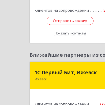
Клиентов на сопровождении
Отправить заявку
Отправить заявку
Показать контакты
Назад
Ближайшие партнеры из со
1С:Первый Бит, Ижевс
1С:Первый Бит, Ижевск
Ижевск
426008, Удмуртская Респ, Ижевск г
Коммунаров ул, дом № 23
Подробне
Клиентов на сопровождении
77