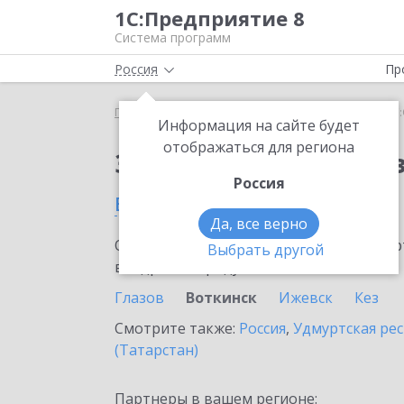
1С:Предприятие 8
Система программ
Россия
Пр
Главная
Сервисы ИТС
1С:Онлайн-заказы
1С:
Информация на сайте будет
отображаться для региона
Заказать 1С:Онлайн-
Россия
в Воткинске
Да, все верно
Ознакомьтесь с информационными карт
Выбрать другой
внедрение продукта.
Глазов
Воткинск
Ижевск
Кез
Смотрите также:
Россия
,
Удмуртская ре
(Татарстан)
Партнеры в вашем регионе: