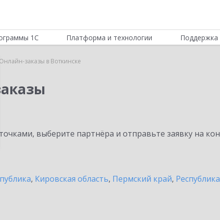
ограммы 1С
Платформа и технологии
Поддержка 
Онлайн-заказы в Воткинске
заказы
очками, выберите партнёра и отправьте заявку на ко
спублика
,
Кировская область
,
Пермский край
,
Республик