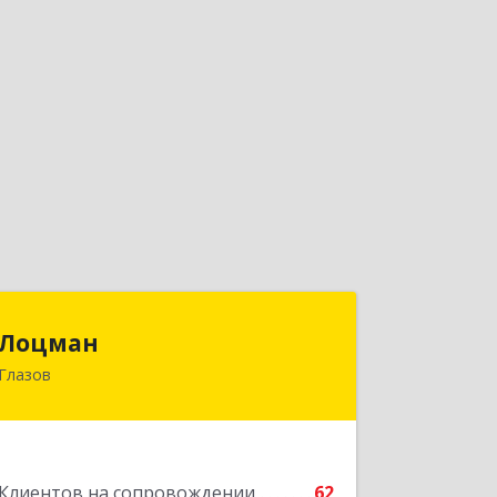
Лоцман
Лоцман
Глазов
427620, Удмуртская Респ, Глазов г,
Сибирская ул, дом № 20
Подробнее
Клиентов на сопровождении
62