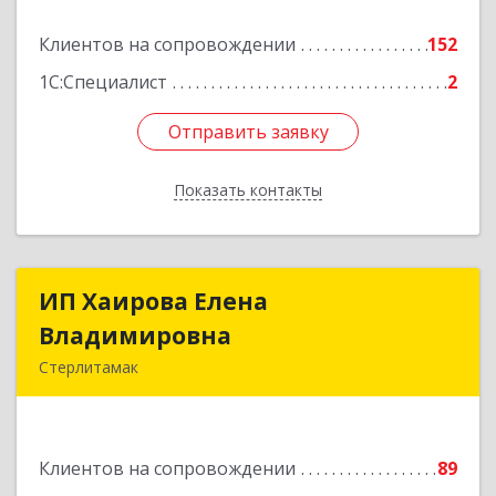
Клиентов на сопровождении
152
Подробнее
1С:Специалист
2
Отправить заявку
Отправить заявку
Показать контакты
Назад
ИП Хаирова Елена
ИП Хаирова Елена
Владимировна
Владимировна
Стерлитамак
Подробнее
Клиентов на сопровождении
89