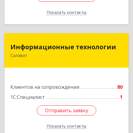
Показать контакты
Назад
Информационные технологии
Информационные технологии
Салават
453259, Башкортостан Респ, Салават г,
Северная ул, дом № 15, оф.108
Подробнее
Клиентов на сопровождении
80
1С:Специалист
1
Отправить заявку
Отправить заявку
Показать контакты
Назад