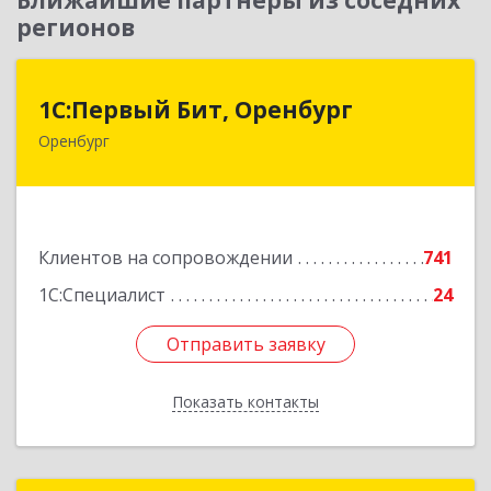
Ближайшие партнеры из соседних
регионов
1С:Первый Бит, Оренбург
1С:Первый Бит, Оренбург
Оренбург
460044, Оренбургская обл, Оренбург, Березка
ул, дом № 2/5, пом.4
Подробнее
Клиентов на сопровождении
741
1С:Специалист
24
Отправить заявку
Отправить заявку
Показать контакты
Назад