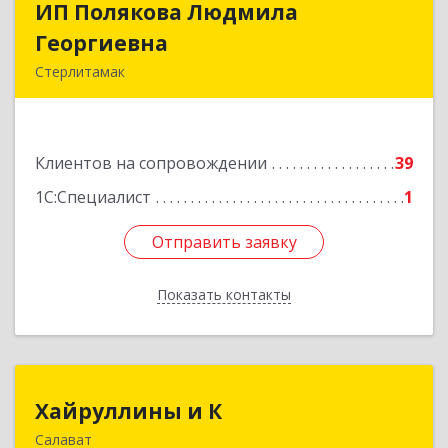
ИП Полякова Людмила
ИП Полякова Людмила
Георгиевна
Георгиевна
Стерлитамак
453120, Башкортостан Респ, Стерлитамак г,
Имая Насыри ул, дом № 1, кв.74
Клиентов на сопровождении
39
Подробнее
1С:Специалист
1
Отправить заявку
Отправить заявку
Показать контакты
Назад
Хайруллины и К
Хайруллины и К
Салават
453251, Башкортостан Респ, Салават г,