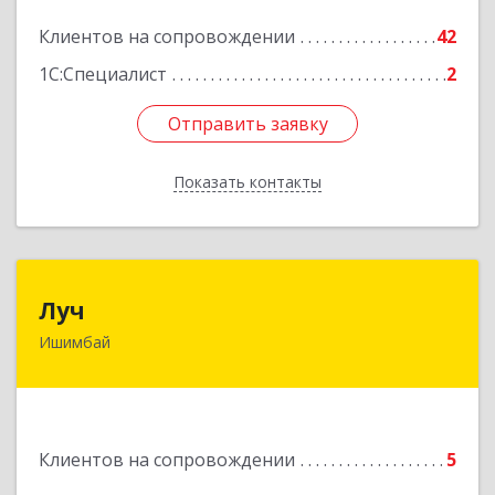
Подробнее
Клиентов на сопровождении
42
1С:Специалист
2
Отправить заявку
Отправить заявку
Показать контакты
Назад
Луч
Луч
Ишимбай
453215, Башкортостан Респ, Ишимбайский р-н,
Ишимбай г, Ленина пр-кт, дом № 29, кв.29
Подробнее
Клиентов на сопровождении
5