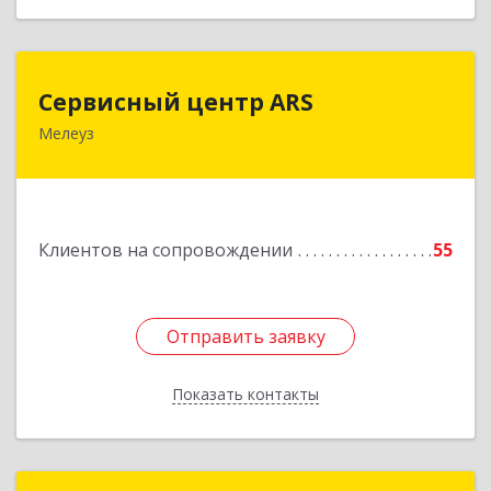
Сервисный центр ARS
Сервисный центр ARS
Мелеуз
Подробнее
Клиентов на сопровождении
55
Отправить заявку
Отправить заявку
Показать контакты
Назад