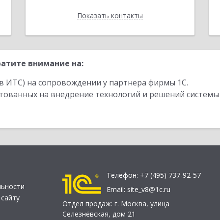
Показать контакты
Назад
атите внимание на:
в ИТС) на сопровождении у партнера фирмы 1С.
стованных на внедрение технологий и решений системы
Телефон:
+7 (495) 737-92-57
льности
Email:
site_v8@1c.ru
 сайту
Отдел продаж:
г. Москва
,
улица
Селезнёвская, дом 21