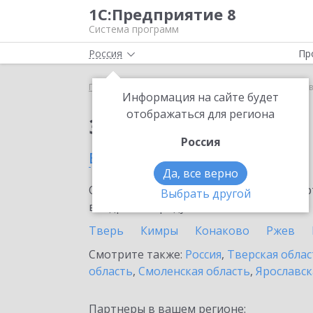
1С:Предприятие 8
Система программ
Россия
Пр
Главная
Сервисы ИТС
1С:Лизинг
1С:Лизинг 
Информация на сайте будет
отображаться для региона
Заказать 1С:Лизинг
Россия
в Кашине
Да, все верно
Ознакомьтесь с информационными карт
Выбрать другой
внедрение продукта.
Тверь
Кимры
Конаково
Ржев
Смотрите также:
Россия
,
Тверская облас
область
,
Смоленская область
,
Ярославск
Партнеры в вашем регионе: