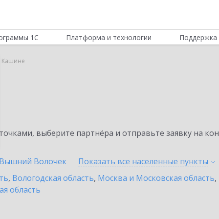
ограммы 1С
Платформа и технологии
Поддержка 
в Кашине
очками, выберите партнёра и отправьте заявку на ко
Вышний Волочек
Показать все населенные
пункты
ть
,
Вологодская область
,
Москва и Московская область
,
ая область