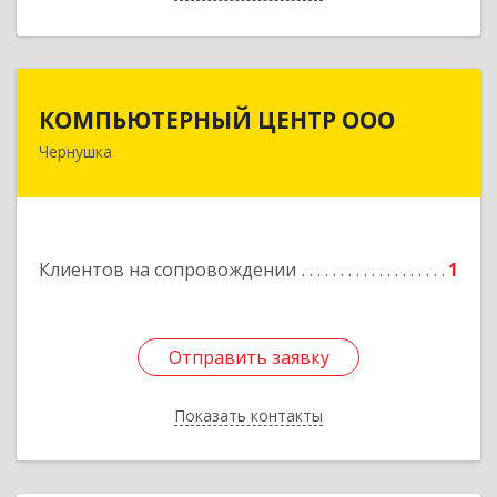
КОМПЬЮТЕРНЫЙ ЦЕНТР ООО
КОМПЬЮТЕРНЫЙ ЦЕНТР ООО
Чернушка
617830, Пермский край г. Чернушка, ул.
Коммунистическая, д. 9
Подробнее
Клиентов на сопровождении
1
Отправить заявку
Отправить заявку
Показать контакты
Назад