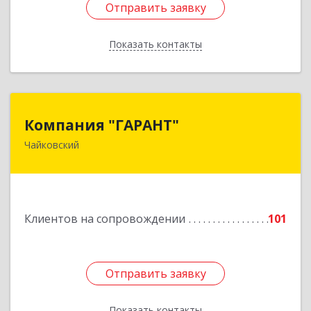
Отправить заявку
Отправить заявку
Показать контакты
Назад
Компания "ГАРАНТ"
Компания "ГАРАНТ"
Чайковский
617760, Пермский край, Чайковский г, Карла
Маркса ул, дом № 31, оф.3
Подробнее
Клиентов на сопровождении
101
Отправить заявку
Отправить заявку
Показать контакты
Назад