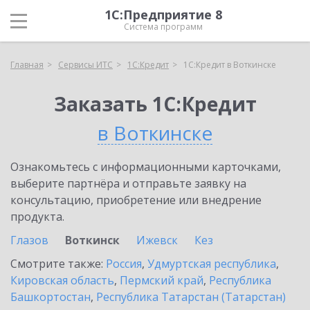
1С:Предприятие 8
Система программ
Главная
Сервисы ИТС
1С:Кредит
1С:Кредит в Воткинске
Заказать 1С:Кредит
в Воткинске
Ознакомьтесь с информационными карточками,
выберите партнёра и отправьте заявку на
консультацию, приобретение или внедрение
продукта.
Глазов
Воткинск
Ижевск
Кез
Смотрите также:
Россия
,
Удмуртская республика
,
Кировская область
,
Пермский край
,
Республика
Башкортостан
,
Республика Татарстан (Татарстан)