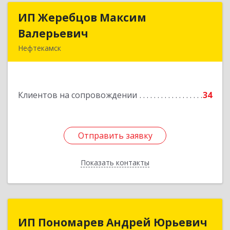
ИП Жеребцов Максим
ИП Жеребцов Максим
Валерьевич
Валерьевич
Нефтекамск
452680, Башкортостан Респ, Нефтекамск г,
Зодчих ул, строение № 20 "В"
Клиентов на сопровождении
34
Подробнее
Отправить заявку
Отправить заявку
Показать контакты
Назад
ИП Пономарев Андрей Юрьевич
ИП Пономарев Андрей Юрьевич