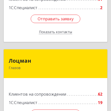
1С:Специалист
2
Отправить заявку
Отправить заявку
Показать контакты
Назад
Лоцман
Лоцман
Глазов
427620, Удмуртская Респ, Глазов г, Сибирская
ул, дом № 20
Подробнее
Клиентов на сопровождении
62
1С:Специалист
19