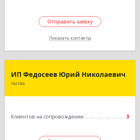
Отправить заявку
Отправить заявку
Показать контакты
Назад
ИП Федосеев Юрий Николаевич
ИП Федосеев Юрий Николаевич
Нытва
617000, Пермский край, Нытвенский р-н,
Нытва г, Ленина пр-кт, дом № 36 8
Подробнее
Клиентов на сопровождении
3