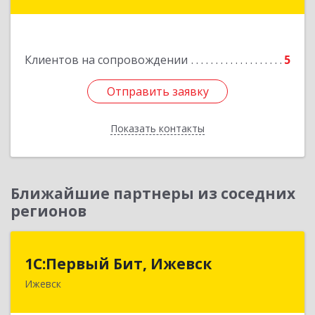
Подробнее
Клиентов на сопровождении
5
Отправить заявку
Отправить заявку
Показать контакты
Назад
Ближайшие партнеры из соседних
регионов
1С:Первый Бит, Ижевск
1С:Первый Бит, Ижевск
Ижевск
426008, Удмуртская Респ, Ижевск г,
Коммунаров ул, дом № 234