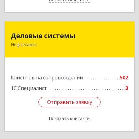
Деловые системы
Деловые системы
Нефтекамск
452689, Башкортостан Респ, Нефтекамск г,
Ленина ул, дом № 47В, пом.3
Подробнее
Клиентов на сопровождении
502
1С:Специалист
3
Отправить заявку
Отправить заявку
Показать контакты
Назад