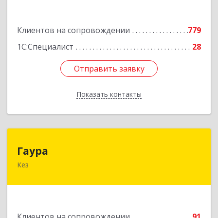
Подробнее
Клиентов на сопровождении
779
1С:Специалист
28
Отправить заявку
Отправить заявку
Показать контакты
Назад
Гаура
Гаура
Кез
427580, Удмуртская Респ, Кезский р-н, Кез п,
Кооперативная ул, дом № 12
Подробнее
Клиентов на сопровождении
91