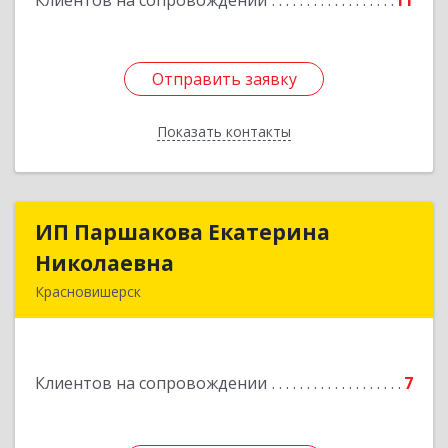
Клиентов на сопровождении
11
Подробнее
Отправить заявку
Отправить заявку
Показать контакты
Назад
ИП Паршакова Екатерина
ИП Паршакова Екатерина
Николаевна
Николаевна
Красновишерск
618590, Пермский край, Красновишерск г,
Карла Маркса ул, дом № 27, кв.8
Клиентов на сопровождении
7
Подробнее