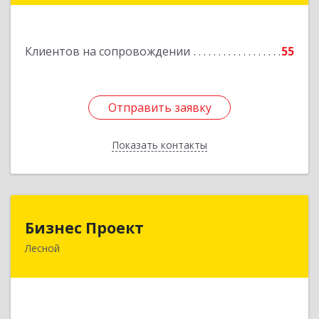
Подробнее
Клиентов на сопровождении
55
Отправить заявку
Отправить заявку
Показать контакты
Назад
Бизнес Проект
Бизнес Проект
Лесной
624200, Свердловская обл, Лесной г, Сиротина
ул, дом № 11
Подробнее