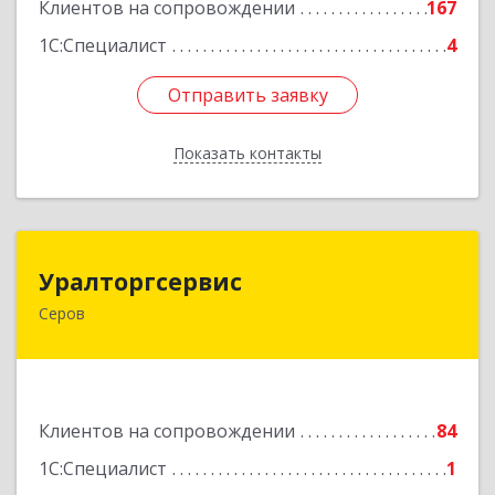
Клиентов на сопровождении
167
1С:Специалист
4
Отправить заявку
Отправить заявку
Показать контакты
Назад
Уралторгсервис
Уралторгсервис
Серов
624980, Свердловская обл, Серов г, Кирова ул,
дом № 2
Подробнее
Клиентов на сопровождении
84
1С:Специалист
1