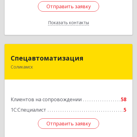
Отправить заявку
Отправить заявку
Показать контакты
Назад
Спецавтоматизация
Спецавтоматизация
Соликамск
618547, Пермский край, Соликамск г,
Транспортная ул, дом № 4
Подробнее
Клиентов на сопровождении
58
1С:Специалист
5
Отправить заявку
Отправить заявку