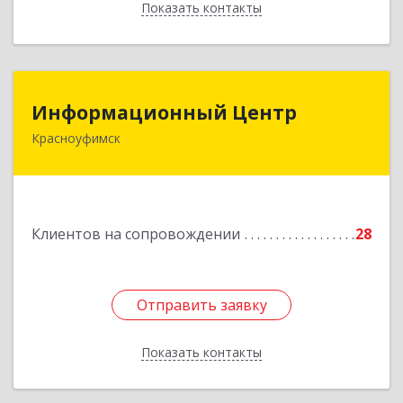
Показать контакты
Назад
Информационный Центр
Информационный Центр
Красноуфимск
623300, Свердловская обл, Красноуфимск г,
Мизерова ул, дом № 112А
Подробнее
Клиентов на сопровождении
28
Отправить заявку
Отправить заявку
Показать контакты
Назад