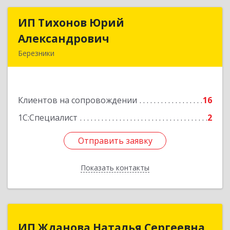
ИП Тихонов Юрий
ИП Тихонов Юрий
Александрович
Александрович
Березники
618400, Пермский край, Березники г, Карла
Маркса ул, дом № 48, оф.431
Клиентов на сопровождении
16
Подробнее
1С:Специалист
2
Отправить заявку
Отправить заявку
Показать контакты
Назад
ИП Жданова Наталья Сергеевна
ИП Жданова Наталья Сергеевна