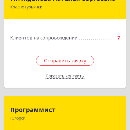
Краснотурьинск
Подробнее
Клиентов на сопровождении
7
Отправить заявку
Отправить заявку
Показать контакты
Назад
Программист
Программист
Югорск
628264, Ханты-Мансийский Автономный округ
- Югра АО, Югорск г, микрорайон Югорск-2,