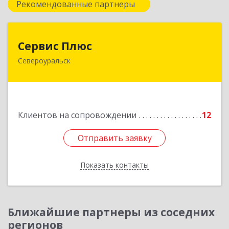
Рекомендованные партнеры
Сервис Плюс
Сервис Плюс
Североуральск
624480, Свердловская обл, Североуральск г,
Ленина ул, дом № 10, кв.оф.1
Подробнее
Клиентов на сопровождении
12
Отправить заявку
Отправить заявку
Показать контакты
Назад
Ближайшие партнеры из соседних
регионов