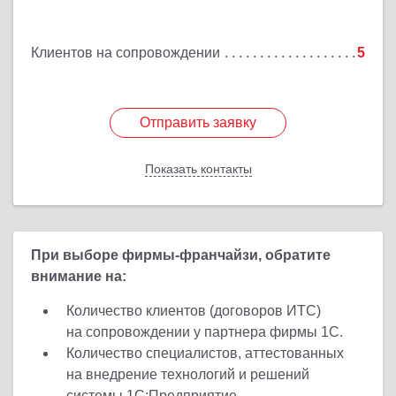
Ишимбай г, Ленина пр-кт, дом № 29, кв.29
Клиентов на сопровождении
5
Подробнее
Отправить заявку
Отправить заявку
Показать контакты
Назад
При выборе фирмы-франчайзи, обратите
внимание на:
Количество клиентов (договоров ИТС)
на сопровождении у партнера фирмы 1С.
Количество специалистов, аттестованных
на внедрение технологий и решений
системы 1С:Предприятие.