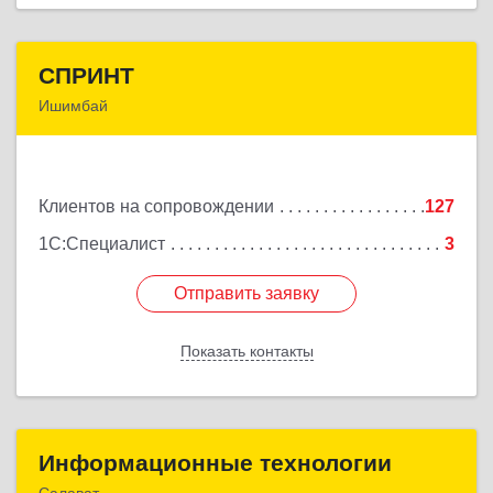
СПРИНТ
СПРИНТ
Ишимбай
453201, Башкортостан Респ, Ишимбайский р-н,
Ишимбай г, Якупа Кулмыя ул, дом № 25
Клиентов на сопровождении
127
Подробнее
1С:Специалист
3
Отправить заявку
Отправить заявку
Показать контакты
Назад
Информационные технологии
Информационные технологии