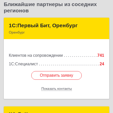
Ближайшие партнеры из соседних
регионов
1С:Первый Бит, Оренбург
1С:Первый Бит, Оренбург
Оренбург
460044, Оренбургская обл, Оренбург, Березка ул,
дом № 2/5, пом.4
Клиентов на сопровождении
741
Подробнее
1С:Специалист
24
Отправить заявку
Отправить заявку
Показать контакты
Назад