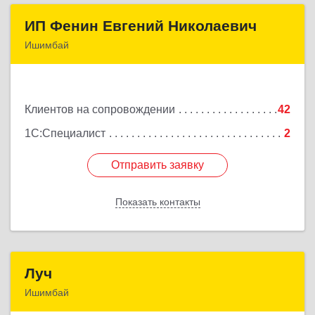
ИП Фенин Евгений Николаевич
ИП Фенин Евгений Николаевич
Ишимбай
453211, Башкортостан Респ, Ишимбайский р-н,
Ишимбай г, Мустая Карима ул, дом № 31
Клиентов на сопровождении
42
Подробнее
1С:Специалист
2
Отправить заявку
Отправить заявку
Показать контакты
Назад
Луч
Луч
Ишимбай
453215, Башкортостан Респ, Ишимбайский р-н,