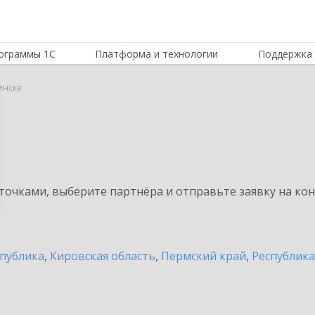
ограммы 1С
Платформа и технологии
Поддержка 
инске
очками, выберите партнёра и отправьте заявку на ко
спублика
,
Кировская область
,
Пермский край
,
Республик