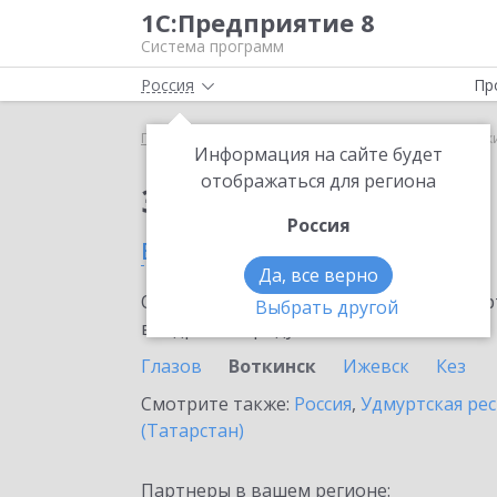
1С:Предприятие 8
Система программ
Россия
Пр
Главная
Сервисы ИТС
1С-ЭПД
1С-ЭПД в Вотк
Информация на сайте будет
отображаться для региона
Заказать 1С-ЭПД
Россия
в Воткинске
Да, все верно
Ознакомьтесь с информационными карт
Выбрать другой
внедрение продукта.
Глазов
Воткинск
Ижевск
Кез
Смотрите также:
Россия
,
Удмуртская ре
(Татарстан)
Партнеры в вашем регионе: