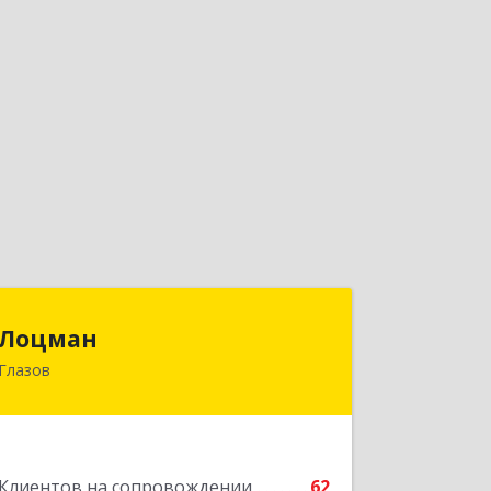
Лоцман
Лоцман
Глазов
427620, Удмуртская Респ, Глазов г,
Сибирская ул, дом № 20
Подробнее
Клиентов на сопровождении
62