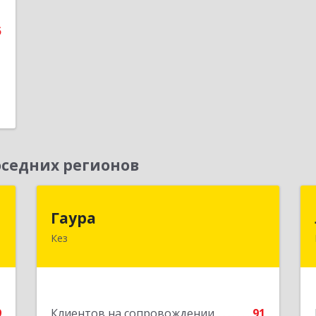
5
седних регионов
к
Гаура
Гаура
Кез
,
427580, Удмуртская Респ, Кезский р-н,
4
Кез п, Кооперативная ул, дом № 12
е
Подробнее
9
Клиентов на сопровождении
91