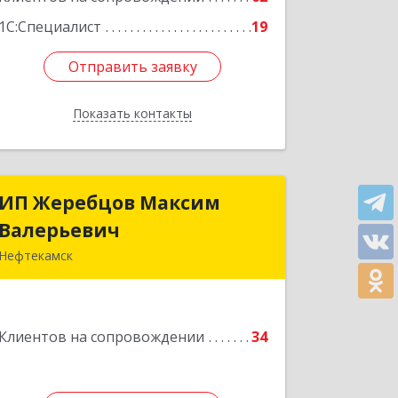
1С:Специалист
19
Отправить заявку
Отправить заявку
Показать контакты
Назад
ИП Жеребцов Максим
ИП Жеребцов Максим
Валерьевич
Валерьевич
Нефтекамск
452680, Башкортостан Респ,
Нефтекамск г, Зодчих ул, строение №
20 "В"
Клиентов на сопровождении
34
Подробнее