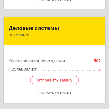
Деловые системы
Деловые системы
Нефтекамск
452689, Башкортостан Респ, Нефтекамск г,
Ленина ул, дом № 47В, пом.3
Подробнее
Клиентов на сопровождении
502
1С:Специалист
3
Отправить заявку
Отправить заявку
Показать контакты
Назад