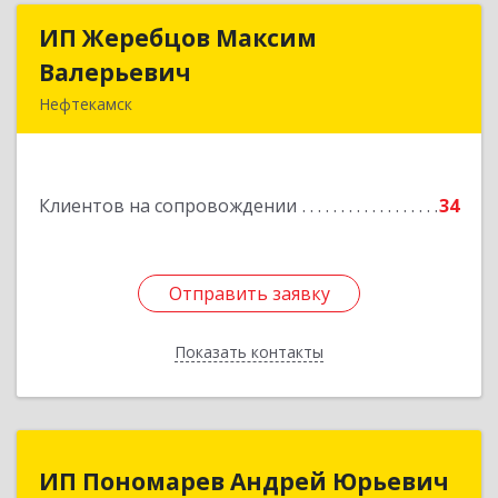
ИП Жеребцов Максим
ИП Жеребцов Максим
Валерьевич
Валерьевич
Нефтекамск
452680, Башкортостан Респ, Нефтекамск г,
Зодчих ул, строение № 20 "В"
Клиентов на сопровождении
34
Подробнее
Отправить заявку
Отправить заявку
Показать контакты
Назад
ИП Пономарев Андрей Юрьевич
ИП Пономарев Андрей Юрьевич