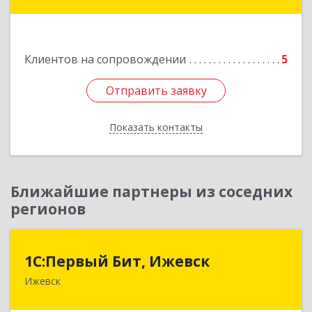
Подробнее
Клиентов на сопровождении
5
Отправить заявку
Отправить заявку
Показать контакты
Назад
Ближайшие партнеры из соседних
регионов
1С:Первый Бит, Ижевск
1С:Первый Бит, Ижевск
Ижевск
426008, Удмуртская Респ, Ижевск г,
Коммунаров ул, дом № 234