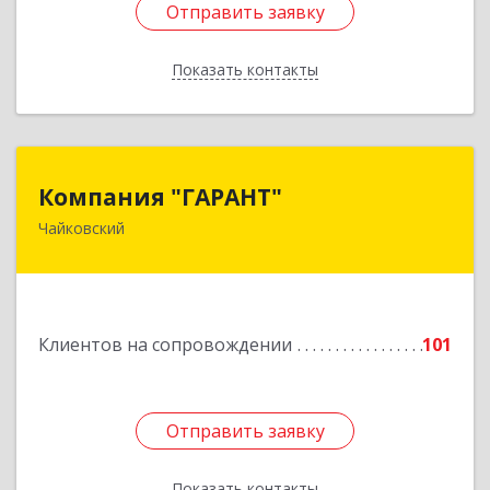
Отправить заявку
Отправить заявку
Показать контакты
Назад
Компания "ГАРАНТ"
Компания "ГАРАНТ"
Чайковский
617760, Пермский край, Чайковский г, Карла
Маркса ул, дом № 31, оф.3
Подробнее
Клиентов на сопровождении
101
Отправить заявку
Отправить заявку
Показать контакты
Назад