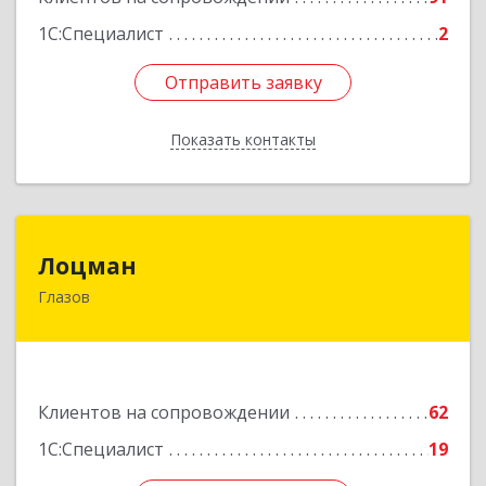
1С:Специалист
2
Отправить заявку
Отправить заявку
Показать контакты
Назад
Лоцман
Лоцман
Глазов
427620, Удмуртская Респ, Глазов г, Сибирская
ул, дом № 20
Подробнее
Клиентов на сопровождении
62
1С:Специалист
19