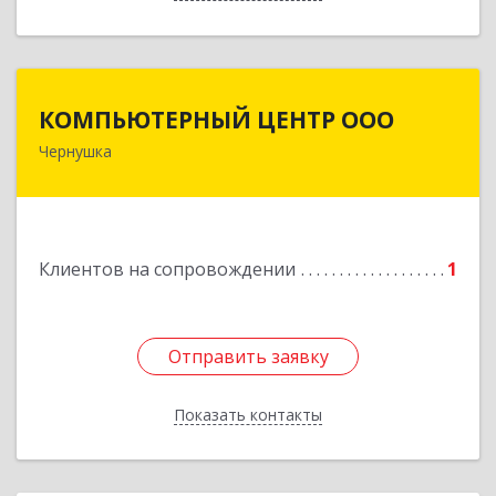
КОМПЬЮТЕРНЫЙ ЦЕНТР ООО
КОМПЬЮТЕРНЫЙ ЦЕНТР ООО
Чернушка
617830, Пермский край г. Чернушка, ул.
Коммунистическая, д. 9
Подробнее
Клиентов на сопровождении
1
Отправить заявку
Отправить заявку
Показать контакты
Назад