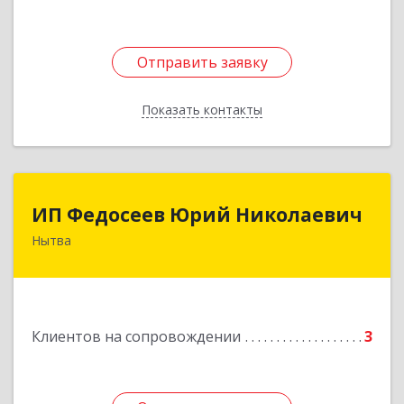
Отправить заявку
Отправить заявку
Показать контакты
Назад
ИП Федосеев Юрий Николаевич
ИП Федосеев Юрий Николаевич
Нытва
617000, Пермский край, Нытвенский р-н,
Нытва г, Ленина пр-кт, дом № 36 8
Подробнее
Клиентов на сопровождении
3