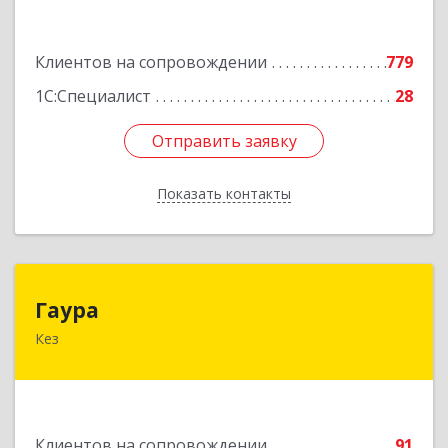
Подробнее
Клиентов на сопровождении
779
1С:Специалист
28
Отправить заявку
Отправить заявку
Показать контакты
Назад
Гаура
Гаура
Кез
427580, Удмуртская Респ, Кезский р-н, Кез п,
Кооперативная ул, дом № 12
Подробнее
Клиентов на сопровождении
91