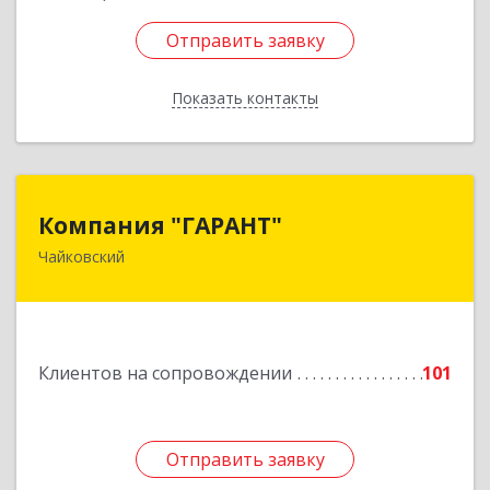
Отправить заявку
Отправить заявку
Показать контакты
Назад
Компания "ГАРАНТ"
Компания "ГАРАНТ"
Чайковский
617760, Пермский край, Чайковский г, Карла
Маркса ул, дом № 31, оф.3
Подробнее
Клиентов на сопровождении
101
Отправить заявку
Отправить заявку