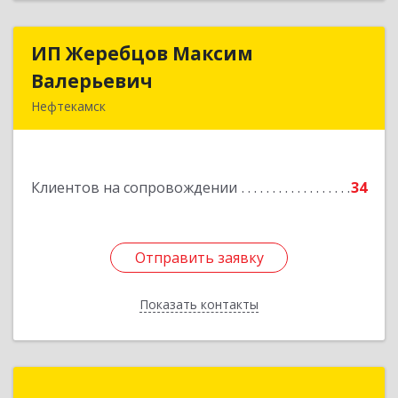
ИП Жеребцов Максим
ИП Жеребцов Максим
Валерьевич
Валерьевич
Нефтекамск
452680, Башкортостан Респ, Нефтекамск г,
Зодчих ул, строение № 20 "В"
Клиентов на сопровождении
34
Подробнее
Отправить заявку
Отправить заявку
Показать контакты
Назад
ИП Пономарев Андрей Юрьевич