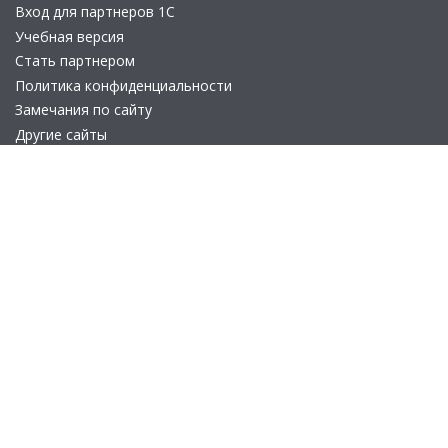
Вход для партнеров 1С
Учебная версия
Стать партнером
Политика конфиденциальности
Замечания по сайту
Другие сайты
Телефон:
+7 (495) 737-92-57
Email:
site_v8@1c.ru
Отдел продаж:
г. Москва
,
улица Селезнёвская, дом 21
© 2026 АО «Группа 1С» (правопреемник «1С»). Все права на сайт
защищены
© 2011- 2026 ООО «1С-Софт» (
о компании
).
Исключительное право на технологическую платформу