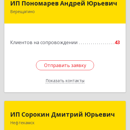
ИП Пономарев Андрей Юрьевич
Верещагино
617120, Пермский край, Верещагинский р-н,
Верещагино г, Октябрьская ул, дом № 68, оф.1
Подробнее
Клиентов на сопровождении
43
Отправить заявку
Отправить заявку
Показать контакты
Назад
ИП Сорокин Дмитрий Юрьевич
ИП Сорокин Дмитрий Юрьевич
Нефтекамск
452684, Башкортостан Респ, Нефтекамск г,