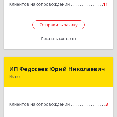
Клиентов на сопровождении
11
Отправить заявку
Отправить заявку
Показать контакты
Назад
ИП Федосеев Юрий Николаевич
ИП Федосеев Юрий Николаевич
Нытва
617000, Пермский край, Нытвенский р-н,
Нытва г, Ленина пр-кт, дом № 36 8
Подробнее
Клиентов на сопровождении
3