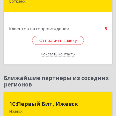
Воткинск
Подробнее
Клиентов на сопровождении
5
Отправить заявку
Отправить заявку
Показать контакты
Назад
Ближайшие партнеры из соседних
регионов
1С:Первый Бит, Ижевск
1С:Первый Бит, Ижевск
Ижевск
426008, Удмуртская Респ, Ижевск г,