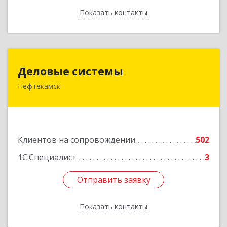
Показать контакты
Назад
Деловые системы
Деловые системы
Нефтекамск
452689, Башкортостан Респ, Нефтекамск г,
Ленина ул, дом № 47В, пом.3
Подробнее
Клиентов на сопровождении
502
1С:Специалист
3
Отправить заявку
Отправить заявку
Показать контакты
Назад