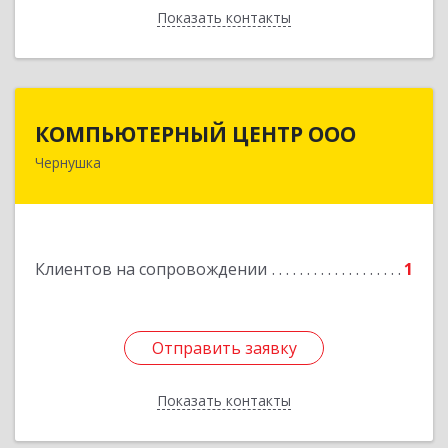
Показать контакты
Назад
КОМПЬЮТЕРНЫЙ ЦЕНТР ООО
КОМПЬЮТЕРНЫЙ ЦЕНТР ООО
Чернушка
617830, Пермский край г. Чернушка, ул.
Коммунистическая, д. 9
Подробнее
Клиентов на сопровождении
1
Отправить заявку
Отправить заявку
Показать контакты
Назад