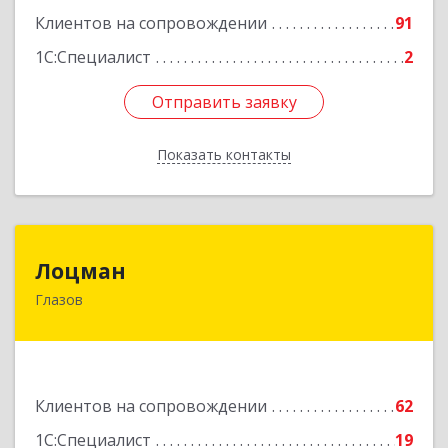
Клиентов на сопровождении
91
1С:Специалист
2
Отправить заявку
Отправить заявку
Показать контакты
Назад
Лоцман
Лоцман
Глазов
427620, Удмуртская Респ, Глазов г, Сибирская
ул, дом № 20
Подробнее
Клиентов на сопровождении
62
1С:Специалист
19