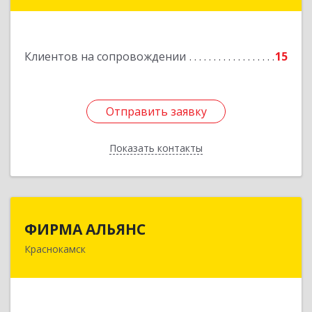
Дорожная ул, дом № 23, кв.60
Подробнее
Клиентов на сопровождении
15
Отправить заявку
Отправить заявку
Показать контакты
Назад
ФИРМА АЛЬЯНС
ФИРМА АЛЬЯНС
Краснокамск
Подробнее