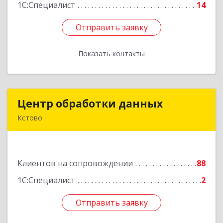
1С:Специалист
14
Отправить заявку
Отправить заявку
Показать контакты
Назад
Центр обработки данных
Центр обработки данных
Кстово
607650, Нижегородская обл, Кстово г, Победы
пр-кт, дом № 14
Клиентов на сопровождении
88
Подробнее
1С:Специалист
2
Отправить заявку
Отправить заявку