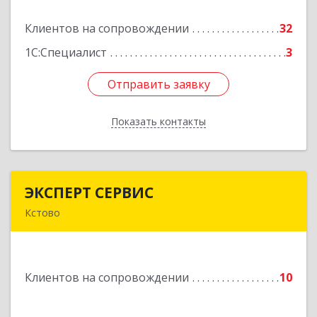
Клиентов на сопровождении
32
Подробнее
1С:Специалист
3
Отправить заявку
Отправить заявку
Показать контакты
Назад
ЭКСПЕРТ СЕРВИС
ЭКСПЕРТ СЕРВИС
Кстово
Подробнее
Клиентов на сопровождении
10