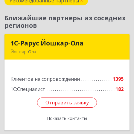
Рекомендованные партнеры
Ближайшие партнеры из соседних
регионов
1С-Рарус Йошкар-Ола
1С-Рарус Йошкар-Ола
Йошкар-Ола
424004, Марий Эл Респ, Йошкар-Ола г, Волкова
ул, дом № 68
Клиентов на сопровождении
1395
Подробнее
1С:Специалист
182
Отправить заявку
Отправить заявку
Показать контакты
Назад