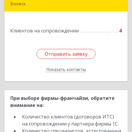
Волжск
425005, Марий Эл респ, Волжск г, Пролетарская
ул, дом 4А, офис 21
Клиентов на сопровождении
4
Подробнее
Отправить заявку
Отправить заявку
Показать контакты
Назад
При выборе фирмы-франчайзи, обратите
внимание на:
Количество клиентов (договоров ИТС)
на сопровождении у партнера фирмы 1С.
Количество специалистов, аттестованных