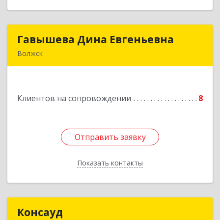
Гавышева Дина Евгеньевна
Гавышева Дина Евгеньевна
Волжск
Подробнее
Клиентов на сопровождении
8
Отправить заявку
Отправить заявку
Показать контакты
Назад
Консауд
Консауд