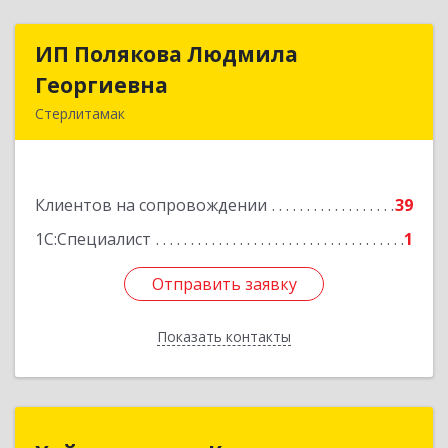
ИП Полякова Людмила
ИП Полякова Людмила
Георгиевна
Георгиевна
Стерлитамак
453120, Башкортостан Респ, Стерлитамак г,
Имая Насыри ул, дом № 1, кв.74
Клиентов на сопровождении
39
Подробнее
1С:Специалист
1
Отправить заявку
Отправить заявку
Показать контакты
Назад
Хайруллины и К