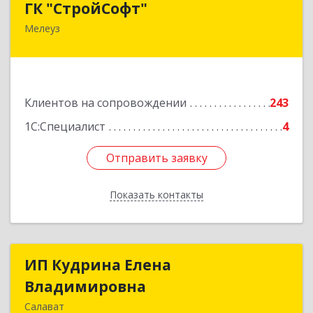
ГК "СтройСофт"
Мелеуз
453852, Башкортостан Респ, Мелеуз г, Ленина
ул, дом № 160а, кв.4
Подробнее
Клиентов на сопровождении
243
1С:Специалист
4
Отправить заявку
Отправить заявку
Показать контакты
Назад
ИП Кудрина Елена
ИП Кудрина Елена
Владимировна
Владимировна
Салават