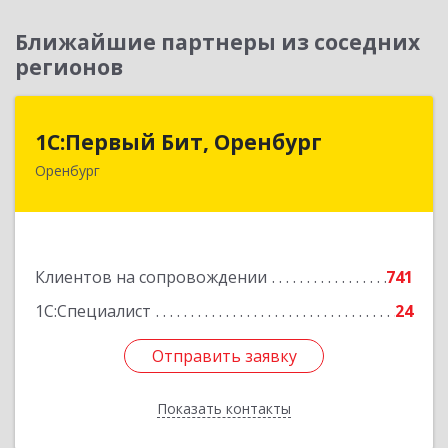
Ближайшие партнеры из соседних
регионов
1С:Первый Бит, Оренбург
1С:Первый Бит, Оренбург
Оренбург
460044, Оренбургская обл, Оренбург, Березка
ул, дом № 2/5, пом.4
Подробнее
Клиентов на сопровождении
741
1С:Специалист
24
Отправить заявку
Отправить заявку
Показать контакты
Назад