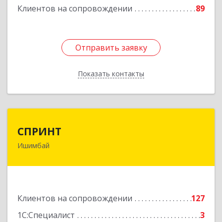
Клиентов на сопровождении
89
Отправить заявку
Отправить заявку
Показать контакты
Назад
СПРИНТ
СПРИНТ
Ишимбай
453201, Башкортостан Респ, Ишимбайский р-н,
Ишимбай г, Якупа Кулмыя ул, дом № 25
Подробнее
Клиентов на сопровождении
127
1С:Специалист
3