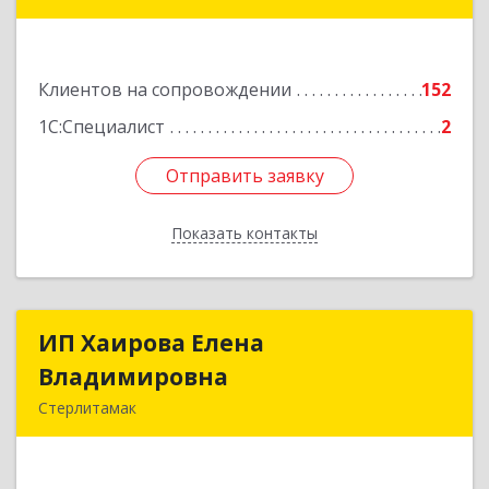
453265, Башкортостан Респ, Салават г,
Бекетова ул, дом № 10, кв.87
Клиентов на сопровождении
152
Подробнее
1С:Специалист
2
Отправить заявку
Отправить заявку
Показать контакты
Назад
ИП Хаирова Елена
ИП Хаирова Елена
Владимировна
Владимировна
Стерлитамак
Подробнее