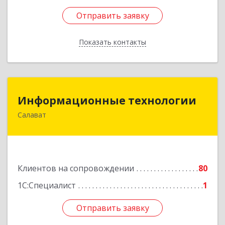
Отправить заявку
Отправить заявку
Показать контакты
Назад
Информационные технологии
Информационные технологии
Салават
453259, Башкортостан Респ, Салават г,
Северная ул, дом № 15, оф.108
Подробнее
Клиентов на сопровождении
80
1С:Специалист
1
Отправить заявку
Отправить заявку