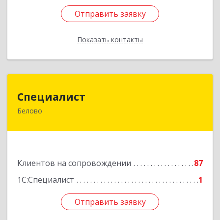
Отправить заявку
Отправить заявку
Показать контакты
Назад
Специалист
Специалист
Белово
Кемеровская обл, Белово г, Ленина ул, дом №
31-2
Подробнее
Клиентов на сопровождении
87
1С:Специалист
1
Отправить заявку
Отправить заявку