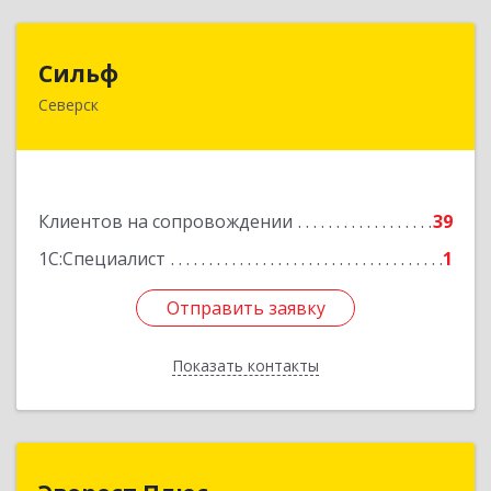
Сильф
Сильф
Северск
636000, Томская обл, Северск г, Спортивная ул,
дом № 2, оф.1
Подробнее
Клиентов на сопровождении
39
1С:Специалист
1
Отправить заявку
Отправить заявку
Показать контакты
Назад
Эверест Плюс