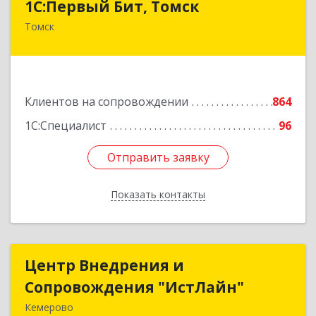
1С:Первый Бит, Томск
Томск
634041, Томская обл, Томск г, Кирова пр-кт,
дом № 51А, оф.508
Подробнее
Клиентов на сопровождении
864
1С:Специалист
96
Отправить заявку
Отправить заявку
Показать контакты
Назад
Центр Внедрения и
Центр Внедрения и
Сопровождения "ИстЛайн"
Сопровождения "ИстЛайн"
Кемерово