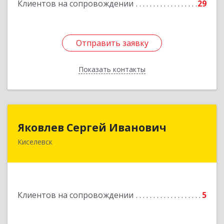
Клиентов на сопровождении
29
Отправить заявку
Отправить заявку
Показать контакты
Назад
Яковлев Сергей Иванович
Яковлев Сергей Иванович
Киселевск
650002, Кемеровская обл, г.Кемерово, пр-т
Шахтеров, дом № 90, кв.104
Подробнее
Клиентов на сопровождении
5