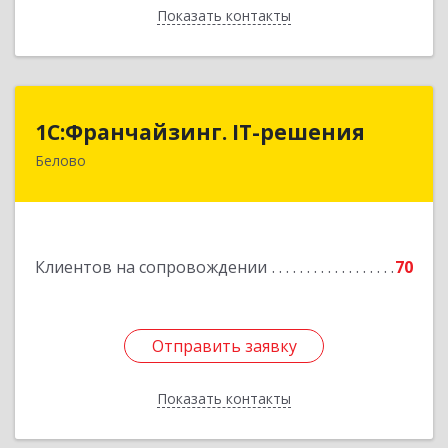
Показать контакты
Назад
1С:Франчайзинг. IT-решения
1С:Франчайзинг. IT-решения
Белово
652600, Кемеровская обл, Белово г,
Железнодорожный пер, дом № 27
Подробнее
Клиентов на сопровождении
70
Отправить заявку
Отправить заявку
Показать контакты
Назад