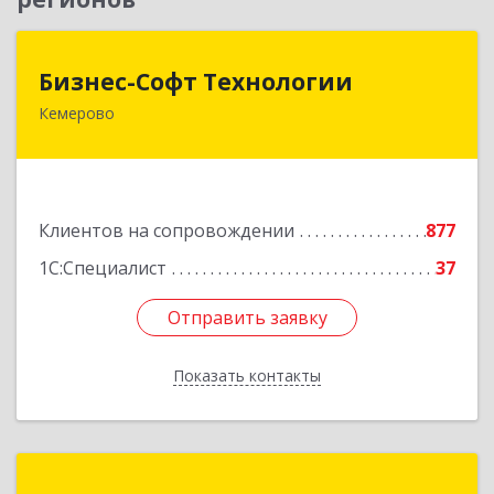
Бизнес-Софт Технологии
Бизнес-Софт Технологии
Кемерово
650992, Кемеровская область - Кузбасс обл,
Кемерово г, Советский пр-кт, дом № 2/8, оф.401
Подробнее
Клиентов на сопровождении
877
1С:Специалист
37
Отправить заявку
Отправить заявку
Показать контакты
Назад
1С:Первый Бит, Томск