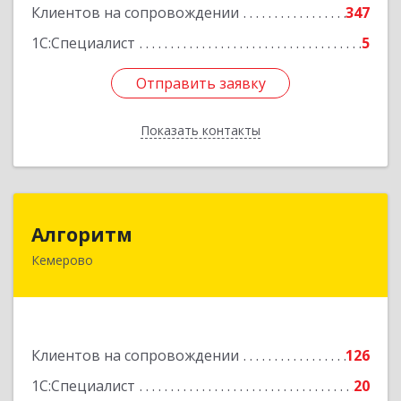
Клиентов на сопровождении
347
1С:Специалист
5
Отправить заявку
Отправить заявку
Показать контакты
Назад
Алгоритм
Алгоритм
Кемерово
650043, Кемеровская обл, Кемерово г,
Мичурина пер, дом № 5, кв.192
Подробнее
Клиентов на сопровождении
126
1С:Специалист
20