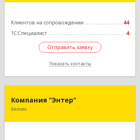
Подробнее
Клиентов на сопровождении
44
1С:Специалист
4
Отправить заявку
Отправить заявку
Показать контакты
Назад
Компания "Энтер"
Компания "Энтер"
Белово
652600, Кемеровская обл, Белово г, Почтовый
пер, дом № 2, пом.2
Подробнее