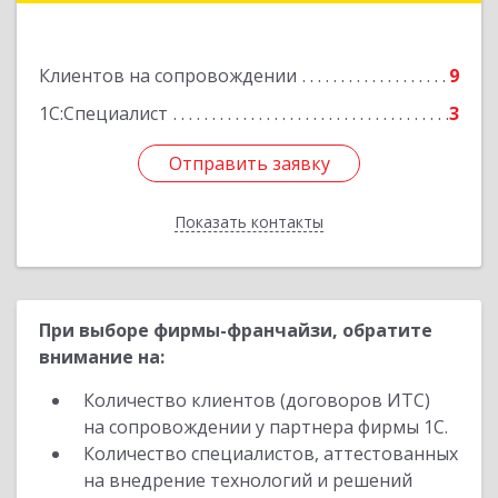
Ахтубинск г, Ленина ул, дом № 57
Клиентов на сопровождении
9
Подробнее
1С:Специалист
3
Отправить заявку
Отправить заявку
Показать контакты
Назад
При выборе фирмы-франчайзи, обратите
внимание на:
Количество клиентов (договоров ИТС)
на сопровождении у партнера фирмы 1С.
Количество специалистов, аттестованных
на внедрение технологий и решений