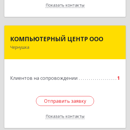
Показать контакты
Назад
КОМПЬЮТЕРНЫЙ ЦЕНТР ООО
КОМПЬЮТЕРНЫЙ ЦЕНТР ООО
Чернушка
617830, Пермский край г. Чернушка, ул.
Коммунистическая, д. 9
Подробнее
Клиентов на сопровождении
1
Отправить заявку
Отправить заявку
Показать контакты
Назад