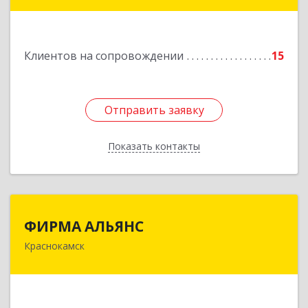
Дорожная ул, дом № 23, кв.60
Подробнее
Клиентов на сопровождении
15
Отправить заявку
Отправить заявку
Показать контакты
Назад
ФИРМА АЛЬЯНС
ФИРМА АЛЬЯНС
Краснокамск
Подробнее