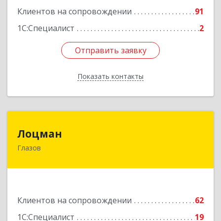
Клиентов на сопровождении
91
1С:Специалист
2
Отправить заявку
Отправить заявку
Показать контакты
Назад
Лоцман
Лоцман
Глазов
427620, Удмуртская Респ, Глазов г, Сибирская
ул, дом № 20
Подробнее
Клиентов на сопровождении
62
1С:Специалист
19