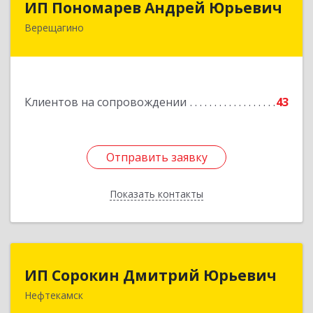
ИП Пономарев Андрей Юрьевич
Верещагино
617120, Пермский край, Верещагинский р-н,
Верещагино г, Октябрьская ул, дом № 68, оф.1
Подробнее
Клиентов на сопровождении
43
Отправить заявку
Отправить заявку
Показать контакты
Назад
ИП Сорокин Дмитрий Юрьевич
ИП Сорокин Дмитрий Юрьевич
Нефтекамск
452684, Башкортостан Респ, Нефтекамск г,