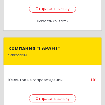
Отправить заявку
Отправить заявку
Показать контакты
Назад
Компания "ГАРАНТ"
Компания "ГАРАНТ"
Чайковский
617760, Пермский край, Чайковский г, Карла
Маркса ул, дом № 31, оф.3
Подробнее
Клиентов на сопровождении
101
Отправить заявку
Отправить заявку