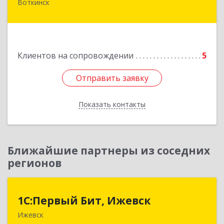
Воткинск
Подробнее
Клиентов на сопровождении
5
Отправить заявку
Отправить заявку
Показать контакты
Назад
Ближайшие партнеры из соседних
регионов
1С:Первый Бит, Ижевск
1С:Первый Бит, Ижевск
Ижевск
426008, Удмуртская Респ, Ижевск г,