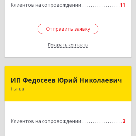
Клиентов на сопровождении
11
Отправить заявку
Отправить заявку
Показать контакты
Назад
ИП Федосеев Юрий Николаевич
ИП Федосеев Юрий Николаевич
Нытва
617000, Пермский край, Нытвенский р-н,
Нытва г, Ленина пр-кт, дом № 36 8
Подробнее
Клиентов на сопровождении
3