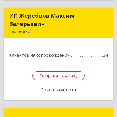
ИП Жеребцов Максим
ИП Жеребцов Максим
Валерьевич
Валерьевич
Нефтекамск
452680, Башкортостан Респ, Нефтекамск г,
Зодчих ул, строение № 20 "В"
Клиентов на сопровождении
34
Подробнее
Отправить заявку
Отправить заявку
Показать контакты
Назад
ИП Пономарев Андрей Юрьевич