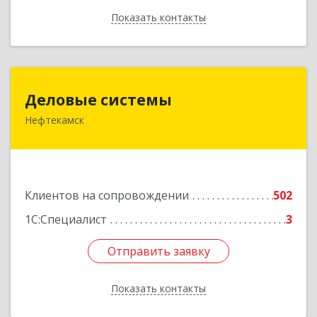
Показать контакты
Назад
Деловые системы
Деловые системы
Нефтекамск
452689, Башкортостан Респ, Нефтекамск г,
Ленина ул, дом № 47В, пом.3
Подробнее
Клиентов на сопровождении
502
1С:Специалист
3
Отправить заявку
Отправить заявку
Показать контакты
Назад