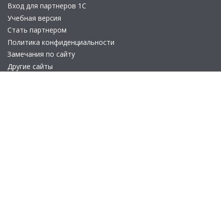
Вход для партнеров 1С
Учебная версия
Стать партнером
Политика конфиденциальности
Замечания по сайту
Другие сайты
Телефон:
+7 (495) 737-92-57
Email:
site_v8@1c.ru
Отдел продаж:
г. Москва
,
улица Селезнёвская, дом 21
© 2026 АО «Группа 1С» (правопреемник «1С»). Все права на сайт
защищены
© 2011- 2026 ООО «1С-Софт» (
о компании
).
Исключительное право на технологическую платформу