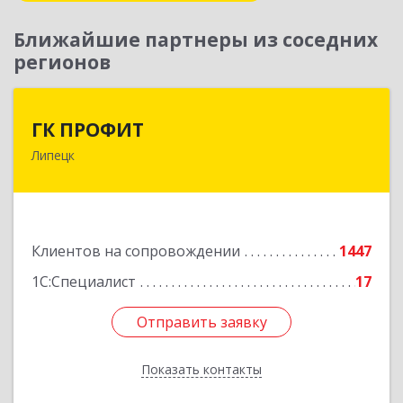
Ближайшие партнеры из соседних
регионов
ГК ПРОФИТ
ГК ПРОФИТ
Липецк
398001, Липецкая обл, Липецк г, Советская ул,
дом № 66Б, пом.8
Подробнее
Клиентов на сопровождении
1447
1С:Специалист
17
Отправить заявку
Отправить заявку
Показать контакты
Назад