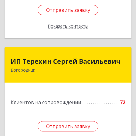
Отправить заявку
Отправить заявку
Показать контакты
Назад
ИП Терехин Сергей Васильевич
ИП Терехин Сергей Васильевич
Богородицк
301831, Тульская обл, Богородицкий р-н,
Богородицк г, Полевая ул, дом № 32, кв.92
Подробнее
Клиентов на сопровождении
72
Отправить заявку
Отправить заявку