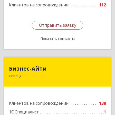
Клиентов на сопровождении
112
Отправить заявку
Отправить заявку
Показать контакты
Назад
Бизнес-АйТи
Бизнес-АйТи
Липецк
398008, Липецкая обл, Липецк г, 50 лет НЛМК
ул, дом № 11, пом.18
Подробнее
Клиентов на сопровождении
138
1С:Специалист
1