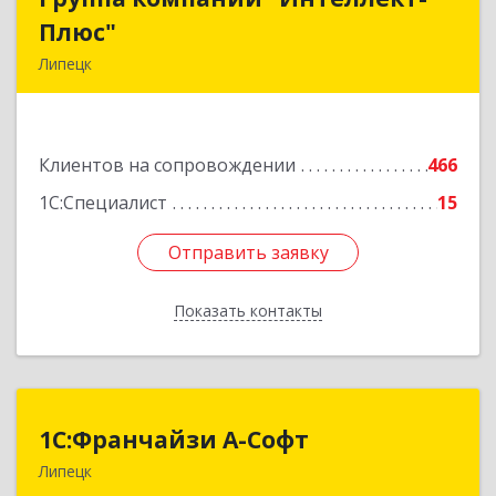
Плюс"
Плюс"
Липецк
398024, Липецкая обл, Липецк г, Победы пл,
дом № 8, 306
Клиентов на сопровождении
466
Подробнее
1С:Специалист
15
Отправить заявку
Отправить заявку
Показать контакты
Назад
1С:Франчайзи А-Софт
1С:Франчайзи А-Софт
Липецк
398059, Липецкая обл, Липецк г, Фрунзе ул,