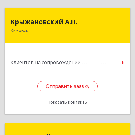
Крыжановский А.П.
Крыжановский А.П.
Кимовск
301720, Тульская область, г.Кимовск ,
ул.Белинского, д.16, кв.1
Подробнее
Клиентов на сопровождении
6
Отправить заявку
Отправить заявку
Показать контакты
Назад
1С:Франчайзинг. БухСервис