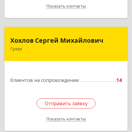
Показать контакты
Назад
Хохлов Сергей Михайлович
Хохлов Сергей Михайлович
Грязи
399059, Россия, Липецкая обл., г.Грязи,
ул.Рублева, д.31
Подробнее
Клиентов на сопровождении
14
Отправить заявку
Отправить заявку
Показать контакты
Назад