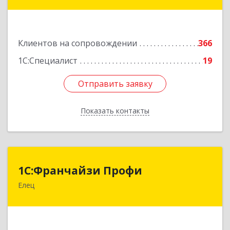
дом № 27
Подробнее
Клиентов на сопровождении
366
1С:Специалист
19
Отправить заявку
Отправить заявку
Показать контакты
Назад
1С:Франчайзи Профи
1С:Франчайзи Профи
Елец
399784, Липецкая обл, Елец г, Гагарина ул,
Здание № 3а
Подробнее