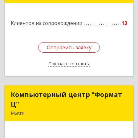
Клиентов на сопровождении
13
Отправить заявку
Отправить заявку
Показать контакты
Назад
Компьютерный центр "Формат
Компьютерный центр "Формат
Ц"
Ц"
Мыски
652840, Кемеровская обл, Мыски г, Вахрушева
ул, д. 7, кв. 48