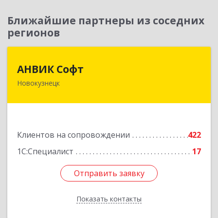
Ближайшие партнеры из соседних
регионов
АНВИК Софт
АНВИК Софт
Новокузнецк
654079, Кемеровская область - Кузбасс,
Новокузнецкий г.о, Новокузнецк г,
Куйбышевский р-н, Невского ул, дом № 1, этаж
2
Клиентов на сопровождении
422
Подробнее
1С:Специалист
17
Отправить заявку
Отправить заявку
Показать контакты
Назад