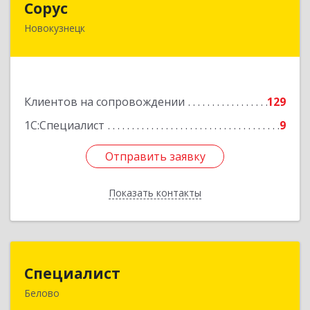
Сорус
Новокузнецк
654005, Кемеровская область - Кузбасс,
Новокузнецк г, Строителей пр-кт, дом № 38,
кв.11
Подробнее
Клиентов на сопровождении
129
1С:Специалист
9
Отправить заявку
Отправить заявку
Показать контакты
Назад
Специалист
Специалист
Белово
Кемеровская обл, Белово г, Ленина ул, дом №