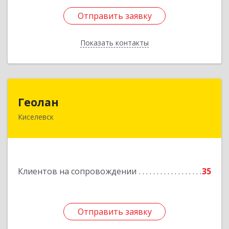
Отправить заявку
Отправить заявку
Показать контакты
Назад
Геолан
Геолан
Киселевск
652700, Кемеровская обл, Киселевск г,
Транспортная ул, дом № 54
Подробнее
Клиентов на сопровождении
35
Отправить заявку
Отправить заявку