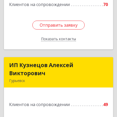
Клиентов на сопровождении
70
Отправить заявку
Отправить заявку
Показать контакты
Назад
ИП Кузнецов Алексей
ИП Кузнецов Алексей
Викторович
Викторович
Гурьевск
652780, Кемеровская обл, Гурьевский р-н,
Гурьевск г, Суворова ул, дом № 32
Клиентов на сопровождении
49
Подробнее