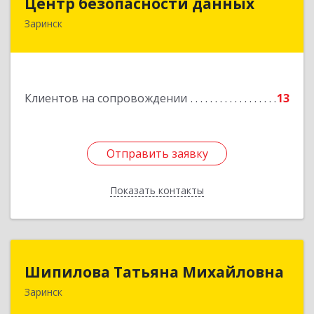
Центр безопасности данных
Заринск
659100, Алтайский край, Заринск г, Таратынова
ул, дом № 11, кв.9
Подробнее
Клиентов на сопровождении
13
Отправить заявку
Отправить заявку
Показать контакты
Назад
Шипилова Татьяна Михайловна
Шипилова Татьяна Михайловна
Заринск
Подробнее