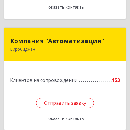
Показать контакты
Назад
Компания "Автоматизация"
Компания "Автоматизация"
Биробиджан
679016, Еврейская Аобл, Биробиджан г,
Советская ул, дом № 59, кв.3
Подробнее
Клиентов на сопровождении
153
Отправить заявку
Отправить заявку
Показать контакты
Назад