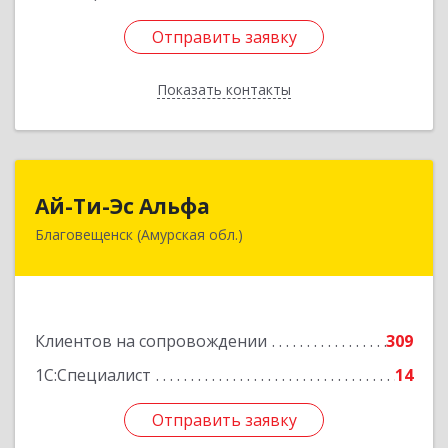
Отправить заявку
Отправить заявку
Показать контакты
Назад
Ай-Ти-Эс Альфа
Ай-Ти-Эс Альфа
Благовещенск (Амурская обл.)
675000, Амурская обл, Благовещенск г, Зейская
ул, дом № 134, оф.515
Подробнее
Клиентов на сопровождении
309
1С:Специалист
14
Отправить заявку
Отправить заявку