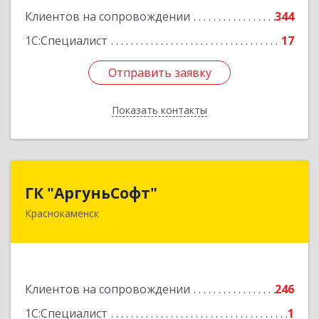
Подробнее
Клиентов на сопровождении
344
1С:Специалист
17
Отправить заявку
Отправить заявку
Показать контакты
Назад
ГК "АргуньСофт"
ГК "АргуньСофт"
Краснокаменск
674673, Забайкальский край, Краснокаменский
р-н, Краснокаменск г, Строителей пр-кт,
"Бизнес-центр",3-й этаж
Подробнее
Клиентов на сопровождении
246
1С:Специалист
1