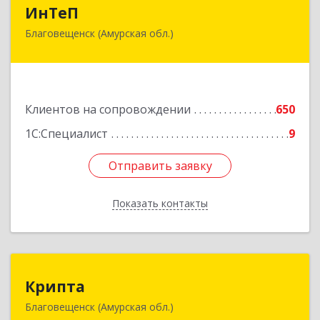
ИнТеП
ИнТеП
Благовещенск (Амурская обл.)
675000, Амурская обл, Благовещенск г,
Горького ул, дом № 172/1
Подробнее
Клиентов на сопровождении
650
1С:Специалист
9
Отправить заявку
Отправить заявку
Показать контакты
Назад
Крипта
Крипта
Благовещенск (Амурская обл.)
675000, Амурская обл, Благовещенск г,