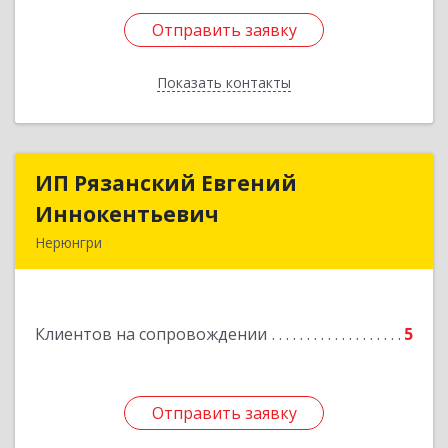
Отправить заявку
Отправить заявку
Показать контакты
Назад
ИП Рязанский Евгений
ИП Рязанский Евгений
Иннокентьевич
Иннокентьевич
Нерюнгри
678967, Саха /Якутия/ Респ, Нерюнгри г,
Дружбы Народов пр-кт, дом № 14
Клиентов на сопровождении
5
Подробнее
Отправить заявку
Отправить заявку