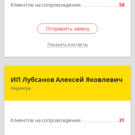
Клиентов на сопровождении
50
Отправить заявку
Отправить заявку
Показать контакты
Назад
ИП Лубсанов Алексей Яковлевич
ИП Лубсанов Алексей Яковлевич
Нерюнгри
675002, Амурская область, г. Благовещенск, ул.
Краснофлотская ,77/1, кв.38
Подробнее
Клиентов на сопровождении
31