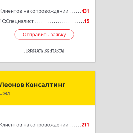
Подробнее
Клиентов на сопровождении
431
1С:Специалист
15
Отправить заявку
Отправить заявку
Показать контакты
Назад
Леонов Консалтинг
Леонов Консалтинг
Орел
302030, Орловская обл, Орловский р-
н, Орел г, Московская, дом № 17,
пом.7
Подробнее
Клиентов на сопровождении
211