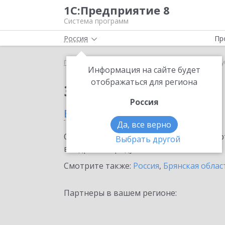
1С:Предприятие 8
Система программ
Россия
Пр
Главная
Сервисы ИТС
1С:Линк
1С:Линк в Тр
Информация на сайте будет
отображаться для региона
Заказать 1С:Линк
Россия
в Трубчевске
Да, все верно
Ознакомьтесь с информационными карт
Выбрать другой
внедрение продукта.
Смотрите также:
Россия
,
Брянская облас
Партнеры в вашем регионе: