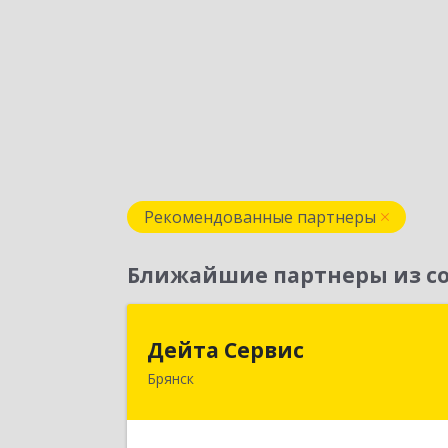
Рекомендованные партнеры
Ближайшие партнеры из со
Дейта Серви
Дейта Сервис
Брянск
241035, Брянская обл, Брянск г
Ульянова ул, дом № 4, оф.40