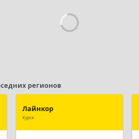
седних регионов
с
Лайнкор
Лайнкор
Курск
,
305021, Курская обл, Курск г, Победы
3
пр-кт, дом № 10, оф.№64