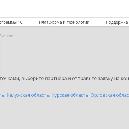
ограммы 1С
Платформа и технологии
Поддержка 
убчевске
очками, выберите партнёра и отправьте заявку на ко
ть
,
Калужская область
,
Курская область
,
Орловская обла