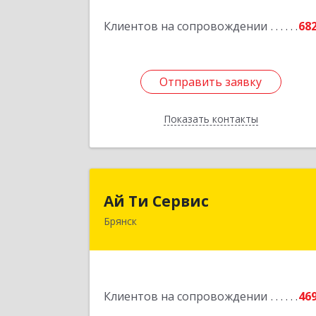
Подробне
Клиентов на сопровождении
68
Отправить заявку
Отправить заявку
Показать контакты
Назад
Ай Ти Серви
Ай Ти Сервис
Брянск
241035, Брянская обл, Брянск г
Брянской Пролетарской Дивизии ул
дом № 
Подробне
Клиентов на сопровождении
46