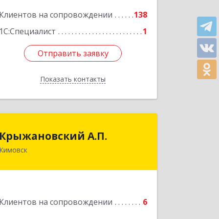
Подробнее
Клиентов на сопровождении
138
1С:Специалист
1
Отправить заявку
Отправить заявку
Показать контакты
Назад
Крыжановский А.П.
Крыжановский А.П.
Кимовск
301720, Тульская область, г.Кимовск ,
ул.Белинского, д.16, кв.1
Подробнее
Клиентов на сопровождении
6