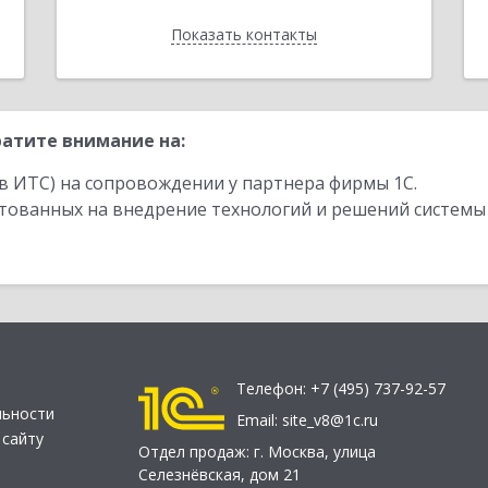
Показать контакты
Назад
атите внимание на:
в ИТС) на сопровождении у партнера фирмы 1С.
стованных на внедрение технологий и решений системы
Телефон:
+7 (495) 737-92-57
льности
Email:
site_v8@1c.ru
 сайту
Отдел продаж:
г. Москва
,
улица
Селезнёвская, дом 21