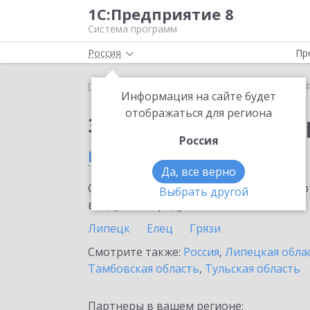
1С:Предприятие 8
Система программ
Россия
Пр
Главная
Сервисы ИТС
1С-Финконтроль
1С-Ф
Информация на сайте будет
отображаться для региона
Заказать 1С-Финконт
Россия
в Лебедяни
Да, все верно
Ознакомьтесь с информационными карт
Выбрать другой
внедрение продукта.
Липецк
Елец
Грязи
Смотрите также:
Россия
,
Липецкая обла
Тамбовская область
,
Тульская область
Партнеры в вашем регионе: