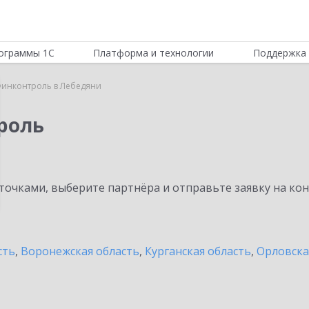
ограммы 1С
Платформа и технологии
Поддержка 
инконтроль в Лебедяни
роль
очками, выберите партнёра и отправьте заявку на ко
сть
,
Воронежская область
,
Курганская область
,
Орловска