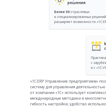
решения
Более 50
отраслевых
и специализированных решений
расширяют возможности «1С:E
Практика
с зарубе
и с «1С:
«1С:ERP Управление предприятием» п
систему для управления деятельность
от компании «1С» использует комплекс
международные методики и многолетню
гибкость настройки, удобство использ