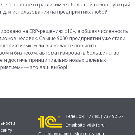
все основные отрасли, имеет большой набор функций
т для использования на предприятиях любой
зировано на ERP-решениях «1С», а общая численность
ионов человек. Свыше 9000 предприятий уже стали
едприятием». Если вы желаете повысить
вом и бизнесом, автоматизировать большинство
е и достичь принципиально новых целевых
приятием» — это ваш выбор!
Телефон:
+7 (495) 737-92-57
льности
Email:
site_v8@1c.ru
 сайту
Отдел продаж:
г. Москва
,
улица