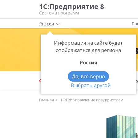
1С:Предприятие 8
Система программ
Россия
Пр
Информация на сайте будет
1С:ERP Упра
отображаться для региона
Россия
Да, все верно
О продукте
Преимущества
Ф
Выбрать другой
Главная
1С:ERP Управление предприятием