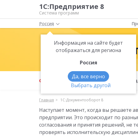
1С:Предприятие 8
Система программ
Россия
Пр
Информация на сайте будет
1С:Документ
отображаться для региона
Россия
Да, все верно
О продукте
Возможности
Под
Выбрать другой
Главная
1С:Документооборот 8
Наступает момент, когда вы решаете а
предприятии. Это происходит по разны
согласования и принятия решений, не т
проверять исполнительскую дисциплину