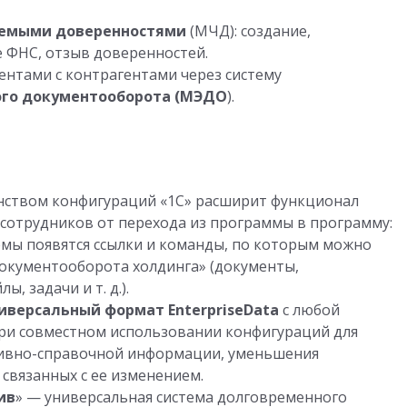
емыми доверенностями
(МЧД): создание,
е ФНС, отзыв доверенностей.
нтами с контрагентами через систему
го документооборота (МЭДО
).
нством конфигураций «1С» расширит функционал
 сотрудников от перехода из программы в программу:
емы появятся ссылки и команды, по которым можно
Документооборота холдинга» (документы,
йлы, задачи
и т. д.
).
иверсальный формат EnterpriseData
с любой
ри совместном использовании конфигураций для
ивно-справочной информации, уменьшения
 связанных с ее изменением.
ив
» — универсальная система долговременного