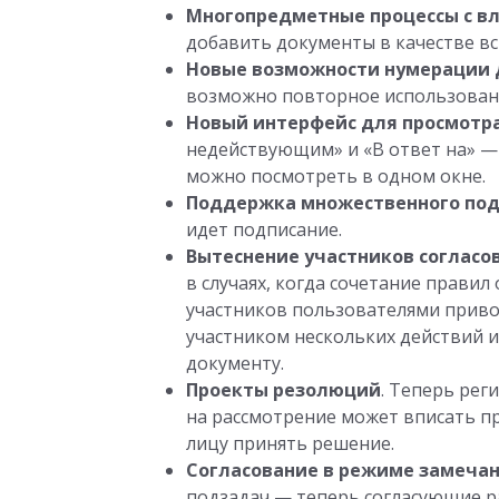
Многопредметные процессы с в
добавить документы в качестве в
Новые возможности нумерации 
возможно повторное использован
Новый интерфейс для просмотра
недействующим» и «В ответ на» — 
можно посмотреть в одном окне.
Поддержка множественного по
идет подписание.
Вытеснение участников согласо
в случаях, когда сочетание прави
участников пользователями привод
участником нескольких действий и
документу.
Проекты резолюций
. Теперь рег
на рассмотрение может вписать п
лицу принять решение.
Согласование в режиме замечан
подзадач — теперь согласующие ра