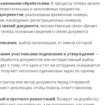
ложенными обработками
. В процессы теперь можно
спомогательных и заполняемых предметов.
документов
: реализованы временные номера,
ие «свободных» регистрационных номеров.
 связей документа
, множественные связи «Делает
теперь основные сведения о связях документа
дписания
, выбор организации, от имени которой
вания участниками подписания и утверждения
—
л обработки документов или интерактивный выбор
ят к тому, что один и тот же сотрудник оказывается
 получает несколько одинаковых задач по одному
истратор или автор документа перед отправкой
роект резолюции, чтобы помочь ответственному
ий и протокол разногласий
. Возврат на доработку
ботают параллельно, а не поочередно, как ранее.