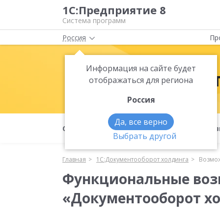
1С:Предприятие 8
Система программ
Россия
Пр
Информация на сайте будет
1С:Докумен
отображаться для региона
Россия
Да, все верно
О продукте
Возможности
Полез
Выбрать другой
Главная
1С:Документооборот холдинга
Возмо
Функциональные воз
«Документооборот х