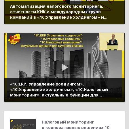
Автоматизация налогового мониторинга,
отчетности КИК и международных групп
компаний в «1С:Управление холдингом» и
«1С:ERP. Управление холдингом» (12-й Бизнес-
форум 1С:ERP 20 ноября 2025 г., Кулачатов
Алексей, «1С»)
«1С:ERP. Управление холдингом»,
«1С:Управление холдингом», «1С:Налоговый
мониторинг»: актуальные функции для
крупного бизнеса(Бизнес-форум 1С:ERP 28
октября 2022 г., Митрохин Станислав, «1С»)
Налоговый мониторинг
в корпоративных решениях 1С.